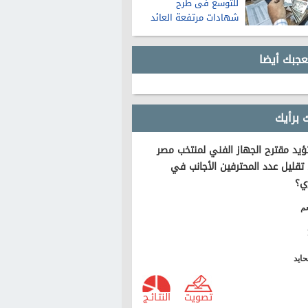
للتوسع فى طرح
شهادات مرتفعة العائد
عجبك أيضا
 برأيك
يد مقترح الجهاز الفني لمنتخب مصر
تقليل عدد المحترفين الأجانب في
ي؟
م
ايد
تصويت
النتـائـج