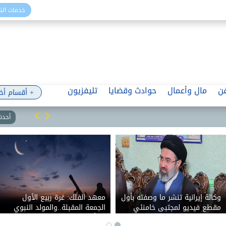
خدمات ال
ن
مال وأعمال
حوادث وقضايا
تليفزيون
+ أقسام أخ
أحدث 
وكالة إيرانية تنشر ما وصفته بأول
معهد الفلك: غرة ربيع الأول
مقطع فيديو لمجتبى خامنئي
الجمعة المقبلة..والمولد النبوي
منذ بدء الحرب
25 أغسطس