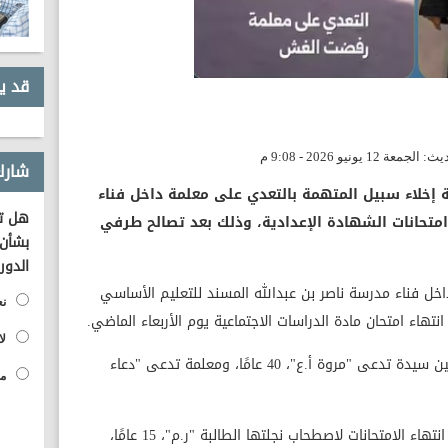
قد ي
شارك
إخلاء سبيل المتهمة بالتعدي على معلمة داخل فناء
هل تؤ
امتحانات الشهادة الإعدادية، وذلك بعد تصالح طرفي
بشأن 
الدور
اخل فناء مدرسة ناصر بن عبدالله المسند للتعليم الأساسي
نع
نتهاء امتحان مادة الدراسات الاجتماعية يوم الأربعاء الماضي.
لا
وأوضحت التحريات أن مشادة كلامية نشبت بين سيدة تدعى "مروة أ.ع"، 40 عامًا، ومعلمة تدعى "دعاء
مح
وتبين أن المعلمة حضرت إلى المدرسة عقب انتهاء الامتحانات لاصطحاب نجلتها الطالبة "ر.م"، 15 عامًا،