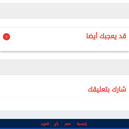
الدوري السعودي أو خوض تجربة جديدة في الدوري
التركي، بينما يراقب ميلان موقفه تمهيدا لمحاولة ضمه
خلال سوق الانتقالات الصيفية.
قد يعجبك أيضا
شارك بتعليقك
رئيسية
مصر
رأي
المزيد