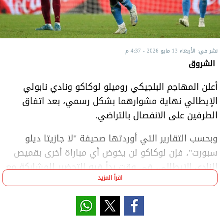
نشر في: الأربعاء 13 مايو 2026 - 4:37 م
الشروق
أعلن المهاجم البلجيكي روميلو لوكاكو ونادي نابولي
الإيطالي نهاية مشوارهما بشكل رسمي، بعد اتفاق
الطرفين على الانفصال بالتراضي.
وبحسب التقارير التي أوردتها صحيفة "لا جازيتا ديلو
سبورت"، فإن لوكاكو لن يخوض أي مباراة أخرى بقميص
النادي الإيطالي، في وقت بدأ فيه التحضير للمشاركة مع
اقرأ المزيد
منتخب بلجيكا في كأس العالم المقبلة.
وتدور التكهنات حاليا حول وجهته القادمة، حيث يملك
اللاعب عدة خيارات مطروحة، أبرزها الانتقال إلى أحد أندية