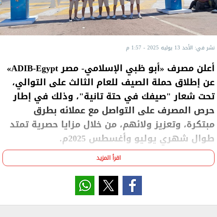
نشر في: الأحد 13 يوليه 2025 - 1:57 م
أعلن مصرف «أبو ظبي الإسلامي- مصر ADIB-Egypt»
عن إطلاق حملة الصيف للعام الثالث على التوالي،
تحت شعار "صيفك في حتة تانية"، وذلك في إطار
حرص المصرف على التواصل مع عملائه بطرق
مبتكرة، وتعزيز ولائهم، من خلال مزايا حصرية تمتد
طوال شهري يوليو وأغسطس 2025م.
اقرأ المزيد
بوابة مخصصة لعملاء ADIB-Egypt في
وادي النطرون
ضمن فعاليات الحملة، خصص المصرف بوابة تحمل شعار