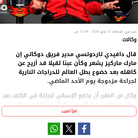
نشر في: الجمعة 15 مايو 2026 - 11:04 ص
وكالات
قال دافيدي تاردوتسي مدير فريق دوكاتي إن
مارك ماركيز يشعر ​وكأن عبئا ثقيلا قد أزيح عن
كاهله ‌بعد خضوع بطل العالم للدراجات النارية
لجراحة مزدوجة يوم الأحد الماضي.
وكان من المقرر أن يخضع الإسباني لجراحة في ​الكتف بعد
سباق قطالونيا هذا الأسبوع، إلا ​أن حادثا في سباق
اقرأ المزيد
السرعة لجائزة فرنسا الكبرى ⁠الأسبوع الماضي تسبب في
كسر قدمه، ما ​دفعه إلى إجراء العمليتين معا.
وقال تاردوتسي لمنصة دازون ​أمس الخميس "مارك سعيد