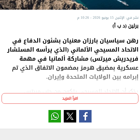
نشر في: الإثنين 15 يونيو 2026 - 10:26 م
برلين (د ب أ)
رهن سياسيان بارزان معنيان بشئون الدفاع في
الاتحاد المسيحي الألماني (الذي يرأسه المستشار
فريدريش ميرتس) مشاركة ألمانيا في مهمة
عسكرية بمضيق هرمز بمضمون الاتفاق الذي تم
إبرامه بين الولايات المتحدة وإيران.
يذكر أن الاتحاد المسيحي يتكون من حزب ميرتس
اقرأ المزيد
المسيحي الديمقراطي وشقيقه الأصغر الحزب المسيحي
الاجتماعي البافاري؛ ويُعَدُّ هذا الاتحاد هو الشريك الأكبر
في الائتلاف الحاكم في ألمانيا الذي يضم أيضا الحزب
الاشتراكي الديمقراطي.