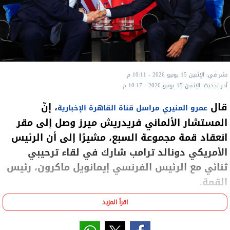
نشر في: الإثنين 15 يونيو 2026 - 10:11 م
آخر تحديث: الإثنين 15 يونيو 2026 - 10:17 م
قال
، إنّ
عمرو المنيري مراسل قناة القاهرة الإخبارية
المستشار الألماني فريدريش ميرز وصل إلى مقر
انعقاد قمة مجموعة السبع، مشيرًا إلى أن الرئيس
الأمريكي دونالد ترامب شارك في لقاء ترحيبي
ثنائي مع الرئيس الفرنسي إيمانويل ماكرون، رئيس
القمة.
اقرأ المزيد
وأضاف في مداخلة مع الإعلامية مارينا المصري، مقدمة
برنامج مطروح للنقاش، عبر قناة القاهرة الإخبارية، أنّ هذا