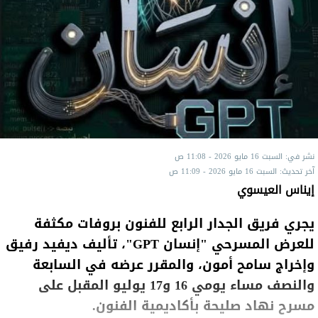
نشر في: السبت 16 مايو 2026 - 11:08 ص
آخر تحديث: السبت 16 مايو 2026 - 11:09 ص
إيناس العيسوي
يجري فريق الجدار الرابع للفنون بروفات مكثفة
للعرض المسرحي "إنسان GPT"، تأليف ديفيد رفيق
وإخراج سامح أمون، والمقرر عرضه في السابعة
والنصف مساء يومي 16 و17 يوليو المقبل على
مسرح نهاد صليحة بأكاديمية الفنون.