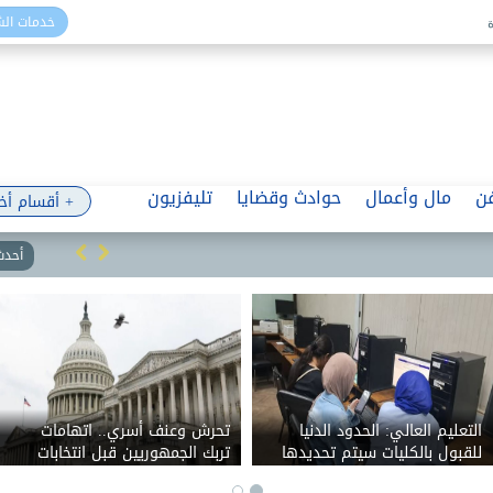
خدمات ال
ن
مال وأعمال
حوادث وقضايا
تليفزيون
+ أقسام أخ
أحدث 
التعليم العالي: الحدود الدنيا
تحرش وعنف أسري.. اتهامات
للقبول بالكليات سيتم تحديدها
تربك الجمهوريين قبل انتخابات
بعد انتهاء تسجيل الرغبات
الكونجرس النصفية