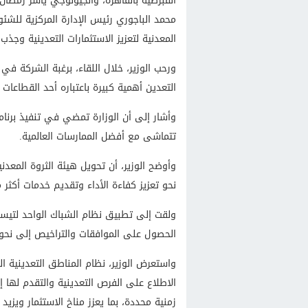
القبرصية بالقاهرة، والجيولوجي ياسر رمضان،
محمد الباجوري رئيس الإدارة المركزية للشئون 
المعدنية لتعزيز الاستثمارات التعدينية وج
ورحب الوزير، خلال اللقاء، برغبة الشركة في
التعدين أهمية كبيرة باعتباره أحد القطاعات
وأشار إلى أن الوزارة تمضي في تنفيذ برنام
تتماشى مع أفضل الممارسات العالمية.
وأوضح الوزير، أن تحويل هيئة الثروة المعدن
نحو تعزيز كفاءة الأداء وتقديم خدمات أكثر 
ولقت إلى تطبيق نظام الشباك الواحد لتيسي
الحصول على الموافقات والتراخيص إلى نحو 75 يومًا، بما يدعم سرعة تنفيذ المشروعات الاستثماري
واستعرض الوزير، نظام المناطق التعدينية ال
الاطلاع على الفرص التعدينية والتقدم لها 
زمنية محددة، بما يعزز مناخ الاستثمار ويزيد