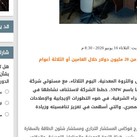
قد ي
شارك
- تنفيذ برنامج عمل واستثمارات تقترب من 20 مليون دولار خلال العامين أو الثلاثة أعوام
هل تؤ
بشأن 
والثروة المعدنية، اليوم الثلاثاء، مع مسئولي شركة
الدور
FMC القبرصية للتعدين المعروفة سابقًا باسم SMW، خطط الشركة لاستئناف نشاطها في
نع
ء الشرقية، في ضوء التطورات الإيجابية والإصلاحات
لا
مصري، والتي أسهمت في تعزيز تنافسيته وزيادة
مح
ورج فوكاس المستشار التجاري ومستشار شئون الطاقة بالسفارة