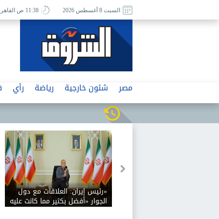
السبت 8 أغسطس 2026
11:38 ص القاهرة
مصر
شئون خارجية
رياضة
رأي
ف
السابق لديوان نتنياهو:
«رئيس إيران: العلاقات مع دول
 تطالب موظفي مكتبه
الجوار «أفضل بكثير مما كانت عليه
ء الشخصي وتتدخل في
في السابق