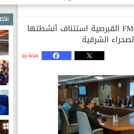
بالمرحلة الأولى
الأكث
وزير البترول يبحث مع FMC القبرصية استئناف أنشطتها
صحراء الشرقية
طباعة