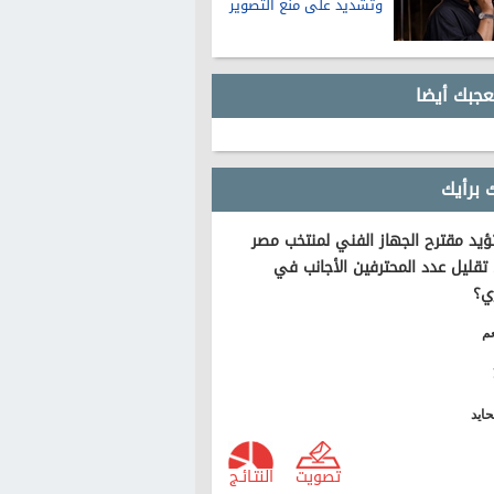
وتشديد على منع التصوير
عجبك أيضا
 برأيك
يد مقترح الجهاز الفني لمنتخب مصر
تقليل عدد المحترفين الأجانب في
ي؟
م
ايد
تصويت
النتـائـج