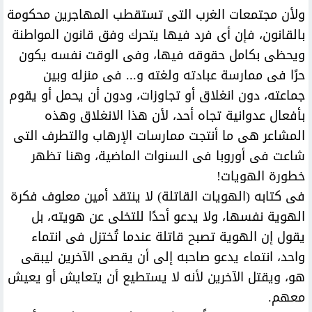
ولأن مجتمعات الغرب التى تستقطب المهاجرين محكومة
بالقانون، فإن أى فرد فيها يتحرك وفق قانون المواطنة
ويحظى بكامل حقوقه فيها، وفى الوقت نفسه يكون
حرًا فى ممارسة عبادته ولغته و... فى منزله وبين
جماعته، دون انغلاق أو تجاوزات، ودون أن يحمل أو يقوم
بأفعال عدوانية تجاه أحد، لأن هذا الانغلاق وهذه
المشاعر هى ما أنتجت ممارسات الإرهاب والتطرف التى
شاعت فى أوروبا فى السنوات الماضية، وهنا تظهر
خطورة الهويات!
فى كتابه (الهويات القاتلة) لا ينتقد أمين معلوف فكرة
الهوية نفسها، ولا يدعو أحدًا للتخلى عن هويته، بل
يقول إن الهوية تصبح قاتلة عندما تُختزل فى انتماء
واحد، انتماء يدعو صاحبه إلى أن يقصى الآخرين ليبقى
هو، ويقتل الآخرين لأنه لا يستطيع أن يتعايش أو يعيش
معهم.