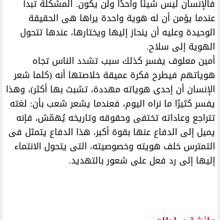
فالإنسان ليس شيئًا واحدًا ولن يكون. المشكلة تبدأ
عندما يؤمن أن له هوية واحدة يراها هى الحقيقة
الوحيدة وعليه أن ينحاز إليها ويختارها، عندها تتحول
الهوية إلى سلاح.
أمين معلوف يفسر كذلك سبب تشدد الناس تجاه
هوياتهم فيطرح فكرة عميقة خلاصتها أنه (كلما شعر
الإنسان أن إحدى هوياته مهددة، تشبث بها أكثر)، وهذا
يفسر كثيرًا ما نراه اليوم، فعندما يشعر شعب بأن: لغته
تتراجع وعاداته تختفى وحقوقه وتاريخه يُهمّش، فإنه
يميل إلى الدفاع عنها بقوة أكبر، هذا الدفاع يتمثل فى
التمترس خلف هويته وخصوصيته، التى يتحول الانتماء
إليها إلى رد فعل على شعور بالتهديد.