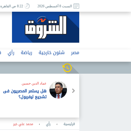
السبت 8 أغسطس 2026
8:22 ص القاهرة
مصر
شئون خارجية
رياضة
رأي
ف
عماد الدين حسين
هل يستمر المصريون فى
تشجيع ليفربول؟
الرئيسية
›
رأي
›
محمد علي خير