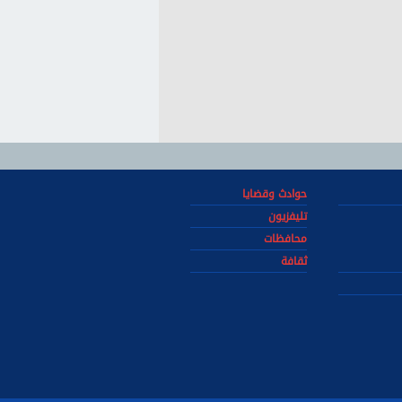
حوادث وقضايا
تليفزيون
محافظات
ثقافة