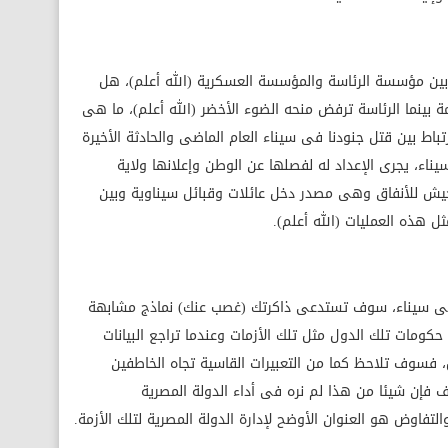
ن مؤسسة الرئاسة والمؤسسة العسكرية (الله أعلم)، هل
بينما الرئاسة ترفض منحه الضوء الأخضر (الله أعلم)، ما هى
باط بين قتل جنودنا فى سيناء العام الماضى والحادثة الأخيرة
ناء، يجرى الإعداد له لفصلها عن الوطن وإعلانها ولاية
جيش للأنفاق وهى مصدر دخل عائلات وقبائل سيناوية وبين
هذه العمليات (الله أعلم).
ى سيناء، سوف تستدعى ذاكرتك (غصب عنك) نماذج مشابهة
ومات تلك الدول مثل تلك الأزمات وعندما تراجع البيانات
، فسوف تلاحظ كما من التعبيرات القاسية تجاه الخاطفين
ف فإن شيئا من هذا لم نره فى أداء الدولة المصرية
فاوض هو العنوان الأوضح لإدارة الدولة المصرية لتلك الأزمة.