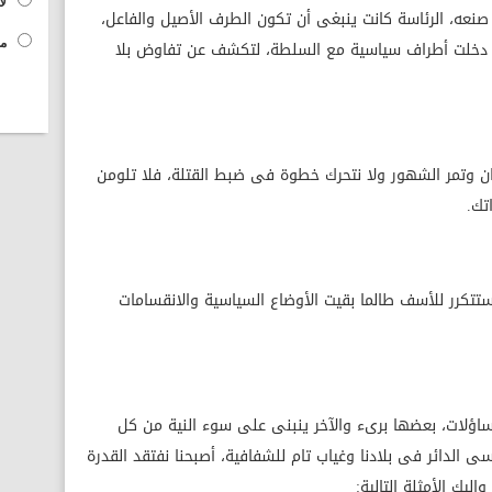
لا
ز صنعه، الرئاسة كانت ينبغى أن تكون الطرف الأصيل والفاعل،
 دخلت أطراف سياسية مع السلطة، لتكشف عن تفاوض بلا
مح
 جنودنا فى رمضان وتمر الشهور ولا نتحرك خطوة فى ضبط القتلة، فلا تلومن
تك.
 ستتكرر للأسف طالما بقيت الأوضاع السياسية والانقسامات
اؤلات، بعضها برىء والآخر ينبنى على سوء النية من كل
ى الدائر فى بلادنا وغياب تام للشفافية، أصبحنا نفتقد القدرة
ليك الأمثلة التالية: