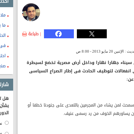
احدث
ملا
ما ب
| طباعة
الحل
فى 
احتر
 سيناء جهارا نهارا وداخل أرض مصرية تخضع لسيطرة
صنع
 انفعالات لتوظيف الحادث فى إطار الصراع السياسى
عن:
شارك
هل تؤ
جة سمحت لمن يشاء من المجرمين بالتعدى على جنودنا خطفا أو
بشأن 
الدور
أن يساورهم الخوف من رد رسمى عنيف.
نع