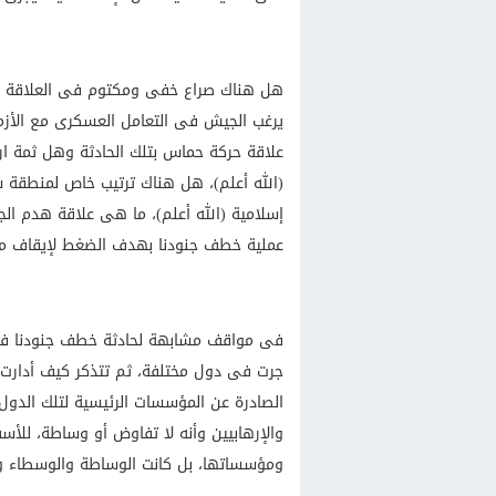
هل هناك صراع خفى ومكتوم فى العلاقة بي
يرغب الجيش فى التعامل العسكرى مع الأزمة 
علاقة حركة حماس بتلك الحادثة وهل ثمة ارت
(الله أعلم)، هل هناك ترتيب خاص لمنطقة سي
إسلامية (الله أعلم)، ما هى علاقة هدم ال
عملية خطف جنودنا بهدف الضغط لإيقاف مثل 
فى مواقف مشابهة لحادثة خطف جنودنا ف
جرت فى دول مختلفة، ثم تتذكر كيف أدارت حك
الصادرة عن المؤسسات الرئيسية لتلك الدول
والإرهابيين وأنه لا تفاوض أو وساطة، للأس
ومؤسساتها، بل كانت الوساطة والوسطاء والت