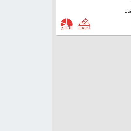
ايد
تصويت
النتـائـج