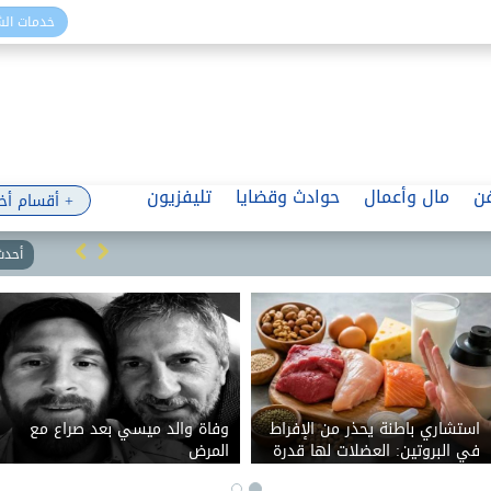
خدمات ال
ن
مال وأعمال
حوادث وقضايا
تليفزيون
+ أقسام أخ
أحدث 
استشاري باطنة يحذر من الإفراط
وفاة والد ميسي بعد صراع مع
في البروتين: العضلات لها قدرة
المرض
محدودة على الاستفادة منه