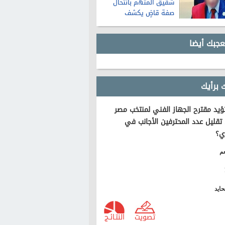
شقيق المتهم بانتحال
صفة قاضٍ يكشف
تفاصيل عن حياته قبل
الواقعة
عجبك أيضا
 برأيك
يد مقترح الجهاز الفني لمنتخب مصر
تقليل عدد المحترفين الأجانب في
ي؟
م
ايد
تصويت
النتـائـج