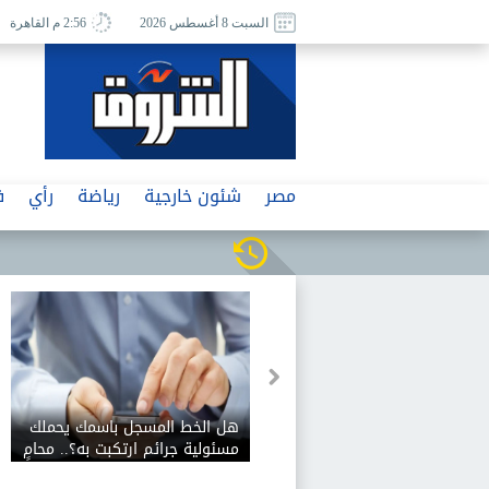
السبت 8 أغسطس 2026
2:56 م القاهرة
مصر
شئون خارجية
رياضة
رأي
ف
هل الخط المسجل باسمك يحملك
مسئولية جرائم ارتكبت به؟.. محامٍ
بالنقض يوضح الموقف القانوني