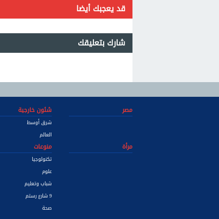
قد يعجبك أيضا
شارك بتعليقك
مصر
شئون خارجية
شرق أوسط
العالم
مرأة
منوعات
تكنولوجيا
علوم
شباب وتعليم
9 شارع رستم
صحة