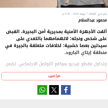
نشر في: الثلاثاء 7 يوليه 2026 - 8:39 م
محمود عبدالسلام
ألقت الأجهزة الأمنية بمديرية أمن البحيرة، القبض
على شخص ونجله؛ لاتهمامهما بالتعدي على
سيدتين بعصا خشبية؛ لخلافات متعلقة بالجيرة في
منطقة إيتاي البارود.
وتداول مقطع فيديو بمواقع التواصل الاجتماعي، تضمن
قيام شخصين بالتعدي على سيدتين باستخدام عصا
اقرأ المزيد
خشبية بالبحيرة.
وتبين من فحص الفيديو، أنه بتاريخ 5 يوليو الجاري تبلغ
لمركز شرطة إيتاي البارود بالبحيرة من مستشفى
باستقباله سيدتين مصابتان بكدمات وسحجات متفرقة