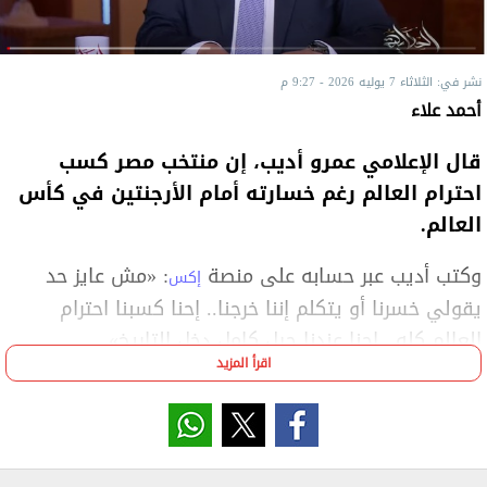
نشر في: الثلاثاء 7 يوليه 2026 - 9:27 م
أحمد علاء
قال الإعلامي عمرو أديب، إن منتخب مصر كسب
احترام العالم رغم خسارته أمام الأرجنتين في كأس
العالم.
وكتب أديب عبر حسابه على منصة
: «مش عايز حد
إكس
يقولي خسرنا أو يتكلم إننا خرجنا.. إحنا كسبنا احترام
العالم كله.. إحنا عندنا جيل كامل دخل التاريخ».
اقرأ المزيد
وأضاف: «كان حلم جميل بنهاية واقعية جدًا، شكرا
للأبطال.. شكرًا لحسام وزي ما قلت دي بطولة مجاملة
الكبار ومراعاة الأسامي لكن سنقف في المطار في
الانتطار ونقول عرفنا بتعمليها إزاي بالحب والإخلاص