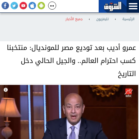
الرئيسية
›
تليفزيون
›
جميع الأخبار
عمرو أديب بعد توديع مصر للمونديال: منتخبنا
كسب احترام العالم.. والجيل الحالي دخل
التاريخ