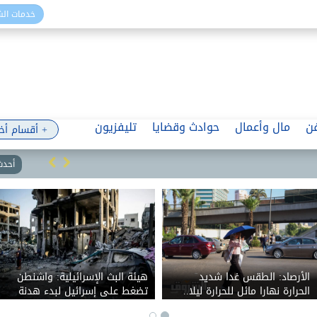
خدمات ال
ن
مال وأعمال
حوادث وقضايا
تليفزيون
+ أقسام أخ
أحدث 
الأرصاد: الطقس غدا شديد
هيئة البث الإسرائيلية: واشنطن
الحرارة نهارا مائل للحرارة ليلا..
تضغط على إسرائيل لبدء هدنة
والعظمى بالقاهرة 36
في غزة