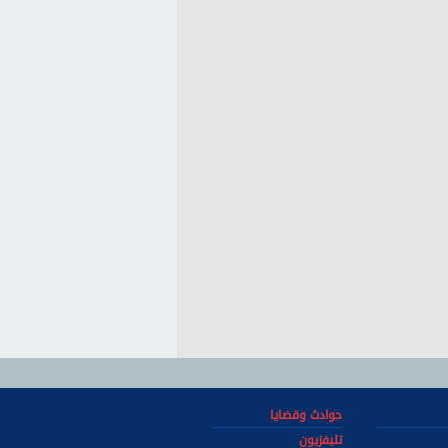
حوادث وقضايا
تليفزيون