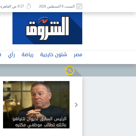
السبت 8 أغسطس 2026
9:57 ص القاهرة
مصر
شئون خارجية
رياضة
رأي
ف
الرئيس السابق لديوان نتنياهو:
عائلته تطالب موظفي مكتبه
بالولاء الشخصي وتتدخل في