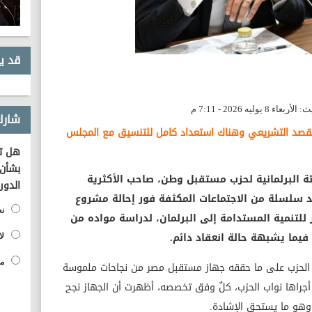
قد ي
شارك
المقصد التشريعي وهناك استعداد كامل للتنسيق مع المجلس
هل تؤ
بشأن 
ئة البرلمانية لحزب مستقبل وطن، صاحب الأكثرية
الدور
قد سلسلة من الاجتماعات المكثفة فور إحالة مشروع
نع
لتنمية المستدامة إلى البرلمان، لدراسة مواده من
فيما يشبهة حالة انعقاد دائم.
لا
مح
ل الحزب على ما حققه جهاز مستقبل مصر من نجاحات ملموسة
أجراها نواب الحزب، كلٌ وفق تخصصه، أظهرت أن الجهاز نجح
 وهو ما يستحق الإشادة.