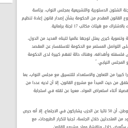
جنة الشئون الدستورية والتشريعية بمجلس النواب، برئاسة
 القانون المقدم من الحكومة بشأن إصدار قانون إعادة تنظيم
 مع هيئات مكاتب 17 لجنة برلمانية.
ة وتنموية كبرى يمثل توجها عالميا تتبناه العديد من الدول،
على التواصل المستمر مع الحكومة للاستفسار عن المقصد
 فلسفته وأهدافه، وهناك حالة تفهم كبيرة لدى الحكومة
المجلس النيابي. ً
 كبيرا من التعاون والاستعداد للتنسيق مع مجلس النواب، بما
تفق من حيث المبدأ مع مشروع القانون، إلا أن لديه عددا من
يلا أثناء استعراض المواد، معربا عن ثقته في استجابة
وذكر رئيس الهيئة البرلمانية لحزب مستقبل وطن، أن 50 نائبا عن الحزب يشاركون في الاجتماع، إلا أنه حرص
 من المتحدثين خلال الجلسة، تجنبا لتكرار الطروحات، مع
ت ستُعرض خلال مناقشة مواد مشروع القانون.