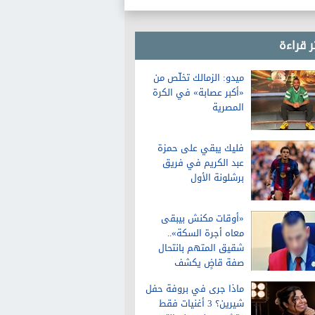
والمعرفة والنشر والمكتبات
والتعليم
ر قراءة
ميدو: الزمالك تخلّص من
«أكبر عصابة» في الكرة
المصرية
فليك يبقي على حمزة
عبد الكريم في فريق
برشلونة الأول
«أوقات مكنش بيبقى
معاه أجرة السكة»..
شقيق المتهم بانتحال
صفة قاضٍ يكشف
تفاصيل عن حياته قبل
ماذا جرى في بروفة حفل
الواقعة
شيرين؟ 3 أغنيات فقط