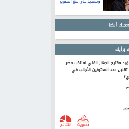
وتشديد على منع التصوير
عجبك أيضا
 برأيك
يد مقترح الجهاز الفني لمنتخب مصر
تقليل عدد المحترفين الأجانب في
ي؟
م
ايد
تصويت
النتـائـج