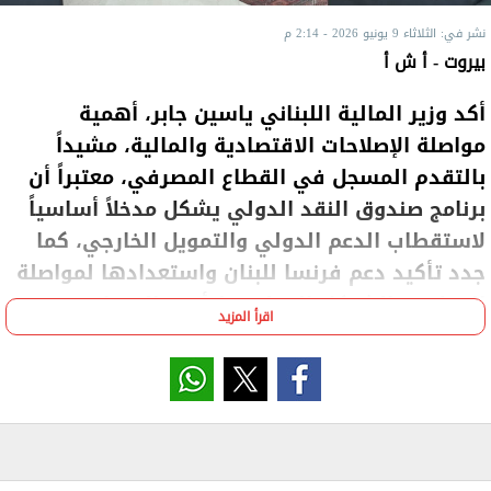
نشر في: الثلاثاء 9 يونيو 2026 - 2:14 م
بيروت - أ ش أ
أكد وزير المالية اللبناني ياسين جابر، أهمية
مواصلة الإصلاحات الاقتصادية والمالية، مشيداً
بالتقدم المسجل في القطاع المصرفي، معتبراً أن
برنامج صندوق النقد الدولي يشكل مدخلاً أساسياً
لاستقطاب الدعم الدولي والتمويل الخارجي، كما
جدد تأكيد دعم فرنسا للبنان واستعدادها لمواصلة
العمل مع الشركاء الدوليين لتأمين المساندة
اقرأ المزيد
المطلوبة خلال المرحلة المقبلة.
جاء ذلك خلال لقاء الوزير، اليوم مع مبعوث الرئيس
الفرنسي للشئون الاقتصادية جاك دو لاجوجي على رأس
وفد اقتصادي فرنسي، لبحث التطورات المالية
والاقتصادية وانعكاسات الحرب على المالية العامة،