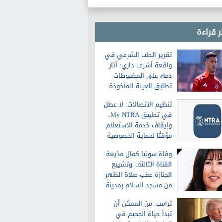
ر قراءة
تقرير الطب الشرعي في
واقعة أشرف داري: آثار
دماء على المضبوطات
تطابق العينة المأخوذة
من الشاكية
تنظيم الاتصالات: لا عطل
في تطبيق My NTRA..
وإيقاف خدمة الاستعلام
مؤقتًا لحماية الخصوصية
وفاة سونيا كمال مذيعة
القناة الثالثة.. وتشييع
الجنازة عقب صلاة الظهر
من مسجد السلام بمدينة
نصر
ترامب: من الممكن أن
تبدأ حياة الجحيم في