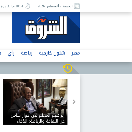
الجمعة 7 أغسطس 2026
10:31 م القاهرة
مصر
شئون خارجية
رياضة
رأي
ف
لاح يحصل على رخصة
إبراهيم المعلم في حوار شامل
ي الدوري التركي
عن الثقافة والرياضة: الذكاء
الاصطناعي يفيد الثقافة