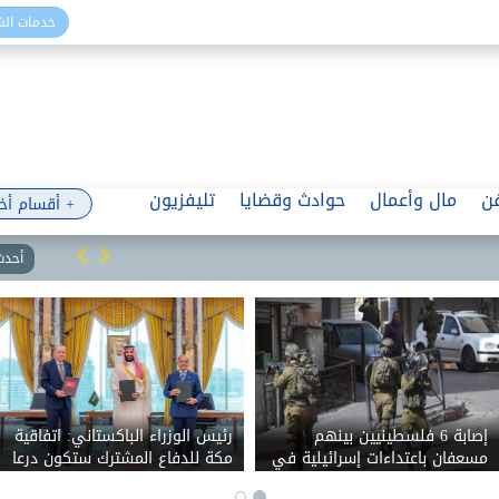
خدمات ال
ن
مال وأعمال
حوادث وقضايا
تليفزيون
+ أقسام أخ
أحدث 
إصابة 6 فلسطينيين بينهم
رئيس الوزراء الباكستاني: اتفاقية
مسعفان باعتداءات إسرائيلية في
مكة للدفاع المشترك ستكون درعا
نابلس وبيت لحم
للسلام