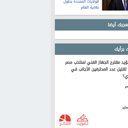
الولايات المتحدة بحلول
نهاية العام
عجبك أيضا
 برأيك
يد مقترح الجهاز الفني لمنتخب مصر
تقليل عدد المحترفين الأجانب في
ي؟
م
ايد
تصويت
النتـائـج