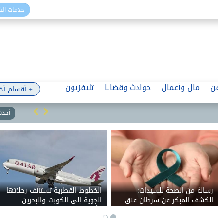
خدمات ال
ن
مال وأعمال
حوادث وقضايا
تليفزيون
+ أقسام أخ
أحدث 
رسالة من الصحة للسيدات:
الخطوط القطرية تستأنف رحلاتها
الكشف المبكر عن سرطان عنق
الجوية إلى الكويت والبحرين
الرحم يرفع نسب الشفاء إلى 99%
وأربيل العراقية السبت