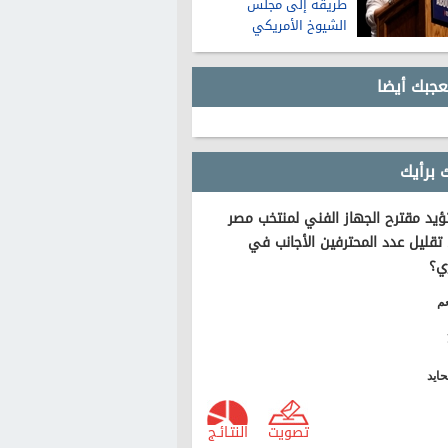
طريقه إلى مجلس
الشيوخ الأمريكي
عجبك أيضا
 برأيك
يد مقترح الجهاز الفني لمنتخب مصر
تقليل عدد المحترفين الأجانب في
ي؟
م
ايد
تصويت
النتـائـج