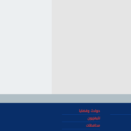
حوادث وقضايا
تليفزيون
محافظات