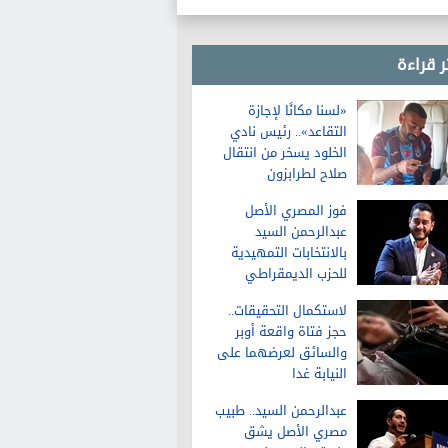
ر قراءة
«لسنا مكانًا لإجازة
التقاعد».. رئيس نادي
الخلود يسخر من انتقال
صلاح لطرابزون
فوز المصري الأصل
عبدالرحمن السيد
بالانتخابات التمهيدية
للحزب الديمقراطي
لمجلس الشيوخ في
لاستكمال التحقيقات..
ميشيجان
حجز فتاة واقعة أوبر
والسائق لعرضهما على
النيابة غدا
عبدالرحمن السيد.. طبيب
مصري الأصل يشق