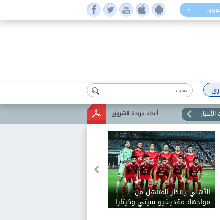
شروق
رى
الأخبار
أعداد جريدة الشروق
الأهلي ينتظر المتأهل من
مواجهة مقديشيو سيتي وكيتارا
في دور الـ32 بالكونفدرالية