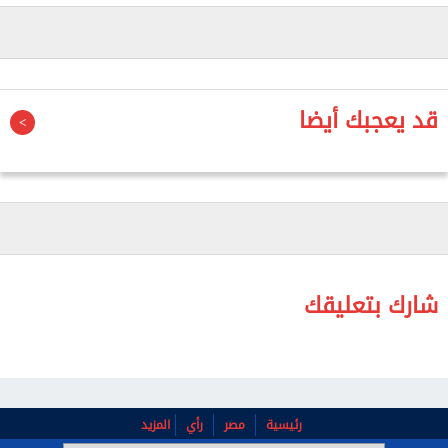
كما عزز الهلال الأحمر المصري مد أهالي القطاع
بالاحتياجات الأساسية من: ملابس، بطاطين، مشمعات،
خيام لإيواء المتضررين.
قد يعجبك أيضا
ويتواجد الهلال الأحمر المصري على الحدود منذ بدء
الأزمة، حيث لم يتم غلق معبر رفح من الجانب المصري
نهائيًا، وواصل تأهبه في جميع المراكز اللوجستية،
وجهوده المتواصلة لإدخال المساعدات الإنسانية والإغاثية
التي تجاوزت 970 ألف طن، بجهود أكثر من 65 ألف متطوع
بالجمعية.
شارك بتعليقك
رئيسية
مصر
رأي
المزيد