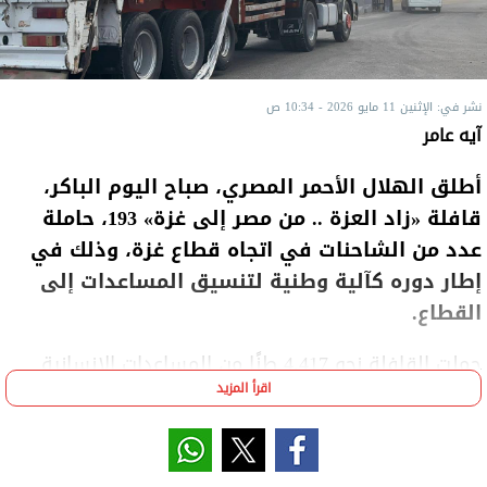
نشر في: الإثنين 11 مايو 2026 - 10:34 ص
آيه عامر
أطلق الهلال الأحمر المصري، صباح اليوم الباكر،
قافلة «زاد العزة .. من مصر إلى غزة» 193، حاملة
عدد من الشاحنات في اتجاه قطاع غزة، وذلك في
إطار دوره كآلية وطنية لتنسيق المساعدات إلى
القطاع.
حملت القافلة نحو 4,417 طنًا من المساعدات الإنسانية
اقرأ المزيد
الشاملة، شملت: سلال غذائية، دقيق، مستلزمات طبية،
مواد إغاثية، ومواد بترولية لتشغيل المستشفيات
والأماكن الحيوية بالقطاع.