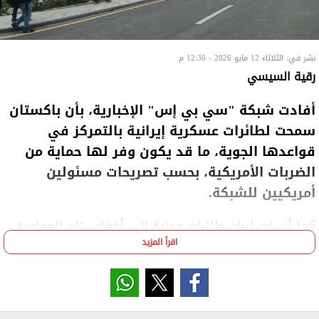
نشر في: الثلاثاء 12 مايو 2026 - 12:30 م
رقية السيسي
أفادت شبكة "سي بي إس" الإخبارية، بأن باكستان
سمحت لطائرات عسكرية إيرانية بالتمركز في
قواعدها الجوية، ما قد يكون وفر لها حماية من
الضربات الأمريكية، بحسب تصريحات مسئولين
أمريكيين للشبكة.
كما أرسلت إيران طائرات مدنية إلى أفغانستان المجاورة،
اقرأ المزيد
فيما لم يتضح ما إذا كانت بعض تلك الرحلات شملت أيضا
طائرات عسكرية، وفق ما قاله اثنان من المسئولين لسي
بي إس.