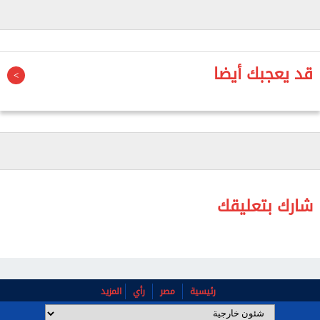
وتعكس هذه التحركات، بحسب التقرير، محاولة واضحة
لحماية ما تبقى من الأصول العسكرية والجوية الإيرانية
من اتساع رقعة الحرب.
قد يعجبك أيضا
وقال المسئولون الأمريكيون، إن إيران أرسلت عدة طائرات
إلى قاعدة "نور خان" الجوية التابعة لسلاح الجو
الباكستاني بعد أيام من إعلان الرئيس الأمريكي، دونالد
ترامب، وقف إطلاق النار مع إيران مطلع أبريل.
وتعد قاعدة نور خان منشأة عسكرية استراتيجية تقع قرب
مدينة روالبندي العسكرية في باكستان.
شارك بتعليقك
ومن بين المعدات العسكرية التي نُقلت إلى القاعدة
طائرة إيرانية من طراز RC-130، وهي نسخة مخصصة
للاستطلاع وجمع المعلومات الاستخباراتية من طائرة
النقل التكتيكي Lockheed C-130 Hercules.
رئيسية
مصر
رأي
المزيد