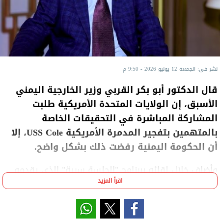
نشر في: الجمعة 12 يونيو 2026 - 9:50 م
قال الدكتور أبو بكر القربي وزير الخارجية اليمني
الأسبق، إن الولايات المتحدة الأمريكية طلبت
المشاركة المباشرة في التحقيقات الخاصة
بالمتهمين بتفجير المدمرة الأمريكية USS Cole، إلا
أن الحكومة اليمنية رفضت ذلك بشكل واضح.
وأضاف خلال لقائه ببرنامج "الجلسة سرية" الذي يقدمه
اقرأ المزيد
الإعلامي والكاتب الصحفي سمير عمر على شاشة قناة
القاهرة الإخبارية، أن التحقيق مع المحتجزين يجب أن يتم
عبر الجهات الرسمية اليمنية فقط، مع إمكانية نقل أي