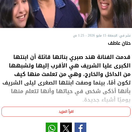
نشر في: الجمعة 15 مايو 2026 - 1:25 ص
حنان عاطف
قدمت الفنانة هند صبري بناتها قائلة أن ابنتها
الكبرى عليا الشريف هي الأقرب إليها وتشبهها
من الداخل والخارج، وهي من تعلمت منها كيف
تكون أمًا، بينما وصفت ابنتها الصغرى ليلى الشريف
بأنها أذكى شخص في حياتها وأنها تتعلم منها
يوميًا أشياء جديدة.
وأضافت عليا الشريف، خلال برنامج "معكم منى الشاذلي"،
اقرأ المزيد
على قناة "ON E”، مساء الخميس، أنها من أقنعت
والدتها بنشر محتوى على تطبيق “تيك توك” وبالفعل