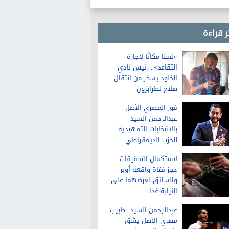
ر قراءة
«لسنا مكانًا لإجازة
التقاعد».. رئيس نادي
الخلود يسخر من انتقال
صلاح لطرابزون
فوز المصري الأصل
عبدالرحمن السيد
بالانتخابات التمهيدية
للحزب الديمقراطي
لمجلس الشيوخ في
لاستكمال التحقيقات..
ميشيجان
حجز فتاة واقعة أوبر
والسائق لعرضهما على
النيابة غدا
عبدالرحمن السيد.. طبيب
مصري الأصل يشق