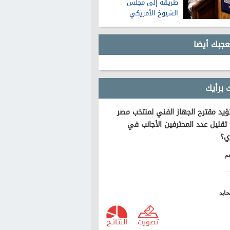
طريقه إلى مجلس
الشيوخ الأمريكي
عجبك أيضا
 برأيك
يد مقترح الجهاز الفني لمنتخب مصر
تقليل عدد المحترفين الأجانب في
ي؟
م
ايد
تصويت
النتـائـج