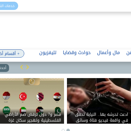
خدمات ال
ن
مال وأعمال
حوادث وقضايا
تليفزيون
+ أقسام أخ
أحدث 
ادعت تحرشه بها.. النيابة تحقق
مصر و7 دول ترفض ضم الأراضي
في واقعة فيديو فتاة وسائق
الفلسطينية وتهجير سكان غزة
أوبر بالقاهرة
وتتمسك بحل الدولتين