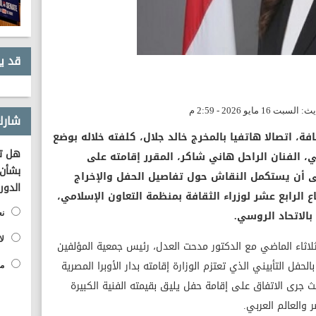
قد ي
شارك
ة، اتصالا هاتفيا بالمخرج خالد جلال، كلفته خلاله بوضع
هل تؤ
ي، الفنان الراحل هاني شاكر، المقرر إقامته على
بشأن 
على أن يستكمل النقاش حول تفاصيل الحفل والإخراج
الدور
الرابع عشر لوزراء الثقافة بمنظمة التعاون الإسلامي،
الاتحاد الروسي.
نع
لا
ثلاثاء الماضي مع الدكتور مدحت العدل، رئيس جمعية المؤلفين
الحفل التأبيني الذي تعتزم الوزارة إقامته بدار الأوبرا المصرية
مح
ث جرى الاتفاق على إقامة حفل يليق بقيمته الفنية الكبيرة
والعالم العربي.