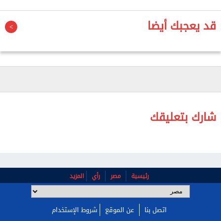
وتابعت حول عدد المصريين في الخارج: "مسجل لدينا 10
قد يعجبك أيضا
ملايين مصري، ولكن هؤلاء هم من سجلوا بياناتهم في
السفارات والقنصليات في الخارج، ولكن هناك الكثير عزفوا
عن التسجيل ولا نعلم عنهم شيء.. ممكن أن نصل لـ13 أو
14 مليون مواطن مصري في الخارج".
شارك بتعليقك
رئيسية
مصر
رأي
المزيد
اتصل بنا
عن الموقع
شروط الإستخدام