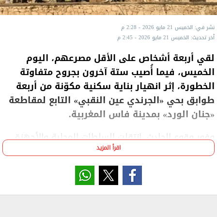
نشر في: الخميس 21 مايو 2026 - 2:28 م
آخر تحديث: الخميس 21 مايو 2026 - 2:45 م
لقي أربعة أشخاص على الأقل مصرعهم، اليوم
الخميس، فيما أُصيب ستة آخرون بجروح متفاوتة
الخطورة، إثر انهيار بناية سكنية مكوّنة من أربعة
طوابق بحي «الجرندي عين النقبي» التابع لمقاطعة
«جنان الورد» بمدينة فاس المغربية.
وفور وقوع الحادث، انتقلت السلطات المحلية والأجهزة
اقرأ المزيد
الأمنية وفرق الوقاية المدنية إلى موقع الانهيار، حيث
باشرت عمليات البحث والإنقاذ، إلى جانب تأمين محيط
البناية وإجلاء سكان المنازل المجاورة، تحسبًا لحدوث
انهيارات إضافية قد تهدد سلامتهم.
ونُقل المصابون إلى المركز الطبي الجامعي بمدينة فاس