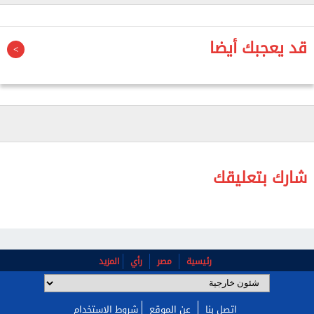
لتلقي العلاج، فيما تتواصل عمليات البحث تحت الأنقاض
عن أشخاص يُرجح أنهم ما زالوا محاصرين.
قد يعجبك أيضا
كما فتحت الجهات المختصة، تحت إشراف النيابة العامة،
تحقيقًا للوقوف على ملابسات الحادث وأسبابه، وذلك
حسبما نشرته إذاعة «هسبريس» المغربية.
شارك بتعليقك
رئيسية
مصر
رأي
المزيد
اتصل بنا
عن الموقع
شروط الإستخدام