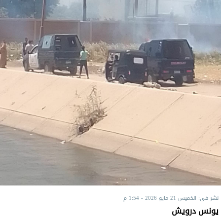
نشر في: الخميس 21 مايو 2026 - 1:54 م
يونس درويش