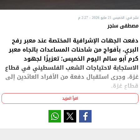
نشر في: الخميس 21 مايو 2026 - 2:27 م
مصطفى سنجر
دفعت الجهات الإشرافية المختصة عند معبر رفح
البري، بأفواج من شاحنات المساعدات باتجاه معبر
كرم أبو سالم اليوم الخميس؛ تعزيزًا لجهود
الاستجابة لاحتياجات الشعب الفلسطيني في قطاع
غزة، وجرى استقبال دفعة من الأفراد العائدين إلى
قطاع غزة.
اقرأ المزيد
وأكد مصدر مختص عند معبر رفح لـ«الشروق»، إدخال
دفعات من الشاحنات المحمّلة بمئات الأطنان من المواد
الغذائية الضرورية والمستلزمات الطبية والاحتياجات
الأساسية والخيام والمواد البترولية، وهي مقدمة من
عدة مؤسسات مصرية وعربية ودولية تحت إشراف الهلال