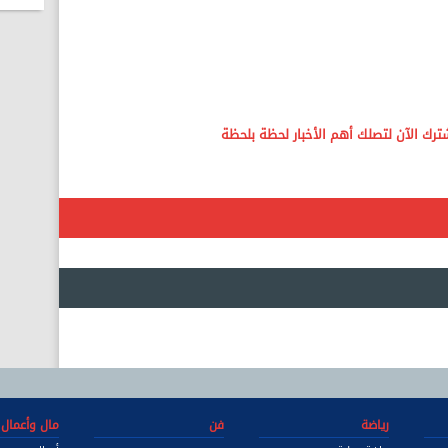
رياضة
فن
مال وأعمال