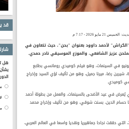
قد ي
"الكراش" لأحمد داوود بعنوان "بحن"، حيث تتعاون في
شارك
لملحن عزيز الشافعي، والموزع الموسيقي نادر حمدي.
هل تؤ
رح فيلم "الكراش" لأحمد داوود يوم 11 يونيو في السينمات، وهو فيلم كوميدي رومانسي بطابع
بشأن 
شيرين رضا، ميرنا جميل، وهو من تأليف لؤي السيد وإخراج
الدور
سي كوميدي.
نع
ي يُعرض في عيد الأضحى بالسينمات، والعمل من بطولة أحمد
لا
ا حسام الدين، بسنت شوقي، وهو من تأليف وإخراج محمد
مح
ويستند الفيلم إلى روايته الصادرة عام 2020، التي حققت نجاحا جماهيريا ونقديا واسعا في العالم العربي،