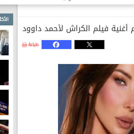
الأكث
 أغنية فيلم الكراش لأحمد داوود
طباعة