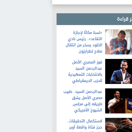
ر قراءة
«لسنا مكانًا لإجازة
التقاعد».. رئيس نادي
الخلود يسخر من انتقال
صلاح لطرابزون
فوز المصري الأصل
عبدالرحمن السيد
بالانتخابات التمهيدية
للحزب الديمقراطي
لمجلس الشيوخ في
عبدالرحمن السيد.. طبيب
ميشيجان
مصري الأصل يشق
طريقه إلى مجلس
الشيوخ الأمريكي
لاستكمال التحقيقات..
حجز فتاة واقعة أوبر