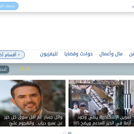
خدمات ال
ن
مال وأعمال
حوادث وقضايا
تليفزيون
+ أقسام أخ
أحدث 
تموين الإسكندرية ينفي وجود
وائل جسار: لم أقل سوى كل خير
أزمة في الخبز المدعم ويضخ 105
عن عمرو دياب.. والهجوم عليّ
آلاف رغيف إضافي
بسبب اجتزاء تصريحاتي