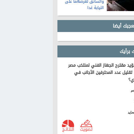
والسائق لعرضهما على
النيابة غدا
عجبك أيضا
 برأيك
يد مقترح الجهاز الفني لمنتخب مصر
تقليل عدد المحترفين الأجانب في
ي؟
م
ايد
تصويت
النتـائـج