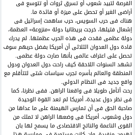
الفرصة لتبيد شعوب أو تسرق ثروات أو تتوسع فى
أراضى الغير أو تحصل على ميزة أو فائدة ما.
هناك فى حرب السويس، حرب ساهمت إسرائيل فى
إشعال فتيلها، خرجت بريطانيا دولة «منزوعة» العظمة،
دولة عظمى فقدت فى هذه الحرب عظمتها. لم يدرك
قادة دول العدوان الثلاثى أن أمريكا بفضل حربهم سوف
تحصل على اعتراف عالمى بأنها صارت دولة عظمى.
تشهد السنوات اللاحقة كيف راحت دول العدوان ودول
المنطقة والعالم بأسره تجرب سياسات شتى لتتأقلم مع
واقع جديد فى النظام الدولي.
رحت أتأمل طويلا فى واقعنا الراهن. ففى نظرنا، كما
فى نظر دول عديدة، أمريكا لم تعد القوة الوحيدة
صاحبة الحق فى أن تمارس الهيمنة على ما عداها من
دول وشعوب. أمريكا فى وضعها الراهن لا تملك من
القوى الناعمة والناتج الاقتصادى ما يسمح لها بان
تهيمن منفردة، وإن كانت مستمرة فى ممارسة هذا