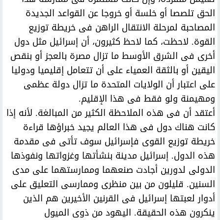
الحق تلصصا أو خلسة أو خروجا عن القواعد الجديدة
المصاحبة لمرحلة الانتقال الراهن فى خريطة توزيع
القوة. لاحظت، كما لاحظ كثيرون، أن إسرائيل مثل دول
أخرى فى الشرق الأوسط ما تزال مصرة بالعجز أو بنقص
اليقين أو بالثقة العمياء على أن تتعامل إقليميا ودوليا
على اعتبار أن الولايات المتحدة ما تزال دولة عظمى
ومهيمنة ولو فقط فى هذا الإقليم.
أعتقد أن فى هذه الملاحظة الكثير من المبالغة. لأنه إذا
كانت هناك دول فى هذا العالم يجيد خبراؤها قراءة
خريطة توزيع القوى فإسرائيل سوف تأتى فى مقدمة
هذه الدول. إسرائيل مدينة بنشأتها وغزواتها ونفوذها
الدولى لدورين أجادت صنعهما وممارستهما على مدى
السنين. قليلون من بين منظرى وممارسى التعليق على
أدوار لعبتها إسرائيل فى القرنين الأخيرين هم الذين
ينكرون هذه الحقيقة. اليهود من ذوى الميول