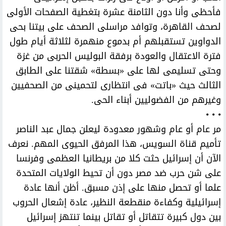
فأحظى وأنا دون الثامنة عشرة بتغطية الصفحات الأولى
لصحف القاهرة، وتوافد مراسلى الصحف على بيتنا بحى
الدواوين تستقبلهم أم بدموع منهمرة لثلاثة أيام طول
فترة الاعتقال والعودة برفقة البوليس الحربى من غزة
وحتى تسليمى لها على «بسطة» شقتنا على الطابق
الثالث حيث «باتت» فى انتظارى لتحمينى من الصحفيين
وغيرهم من الفضوليين أبناء الحى.
• • •
مر عام أو عام وشهور معدودة ليعلن جمال عبد الناصر
تأميم قناة السويس، هذا المرفق الحيوى المهم. نعرف
الآن أن إسرائيل حثت كلا من بريطانيا العظمى وفرنسا
على شن حرب ضد مصر دون أن تحيط الولايات المتحدة
علما أو تحصل منها على إذن مسبق. أظن أنها عادة
إسرائيلية وكفاءة منقطعة النظير، عادة إشعال الحروب
بين دول كبيرة تتقاتل أو تقاتل بينما تنتهز إسرائيل