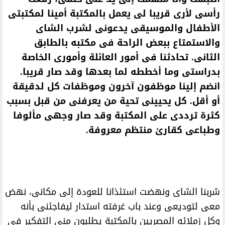
رأسى لأرى قريبا لى يعمل بالمكتبة أمينا لمكتبتى
الأطفال والموسيقى يدعونى لشرب الشاى
والاستمتاع ببعض الراحة فى مكتبه بالطابق
الثانى. تحادثنا فى أمور العائلة وأمورى الخاصة
بدراستى وما أخططه لما بعدها وقد صار قريبا.
انضم إلينا موظفون آخرون وموظفات كل لدقيقة
أو أقل. كل يحيينى تحية من يعرفنى من قبل بسبب
كثرة ترددى على المكتبة وقد صار وجهى مألوفا
وطباعى كقارئ منتظم معروفة.
شربنا الشاى ونهضت استئذانا للعودة إلى مكانى، نهض
معى لتوديعى وعند باب غرفته استدار ليفاجئنى بأنه
وكل زملائه المصريين بالمكتبة يطلبون منى التفكير فى