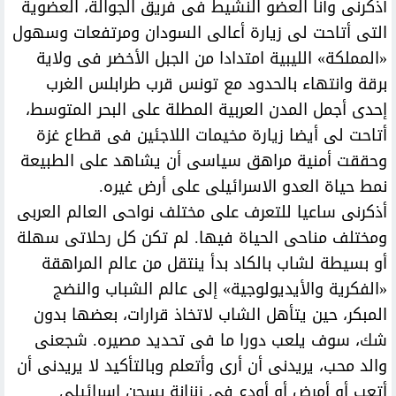
أذكرنى وأنا العضو النشيط فى فريق الجوالة، العضوية
التى أتاحت لى زيارة أعالى السودان ومرتفعات وسهول
«المملكة» الليبية امتدادا من الجبل الأخضر فى ولاية
برقة وانتهاء بالحدود مع تونس قرب طرابلس الغرب
إحدى أجمل المدن العربية المطلة على البحر المتوسط،
أتاحت لى أيضا زيارة مخيمات اللاجئين فى قطاع غزة
وحققت أمنية مراهق سياسى أن يشاهد على الطبيعة
نمط حياة العدو الاسرائيلى على أرض غيره.
أذكرنى ساعيا للتعرف على مختلف نواحى العالم العربى
ومختلف مناحى الحياة فيها. لم تكن كل رحلاتى سهلة
أو بسيطة لشاب بالكاد بدأ ينتقل من عالم المراهقة
«الفكرية والأيديولوجية» إلى عالم الشباب والنضج
المبكر، حين يتأهل الشاب لاتخاذ قرارات، بعضها بدون
شك، سوف يلعب دورا ما فى تحديد مصيره. شجعنى
والد محب، يريدنى أن أرى وأتعلم وبالتأكيد لا يريدنى أن
أتعب أو أمرض أو أودع فى زنزانة بسجن إسرائيلى