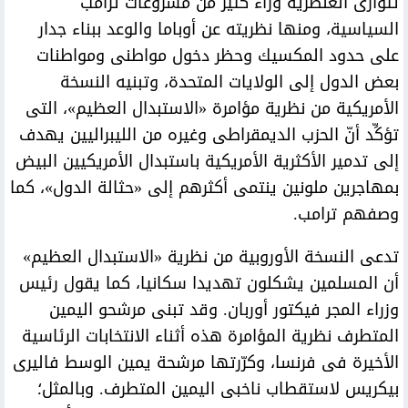
تتوارى العنصرية وراء كثير من مشروعات ترامب
السياسية، ومنها نظريته عن أوباما والوعد ببناء جدار
على حدود المكسيك وحظر دخول مواطنى ومواطنات
بعض الدول إلى الولايات المتحدة، وتبنيه النسخة
الأمريكية من نظرية مؤامرة «الاستبدال العظيم»، التى
تؤكِّد أنّ الحزب الديمقراطى وغيره من الليبراليين يهدف
إلى تدمير الأكثرية الأمريكية باستبدال الأمريكيين البيض
بمهاجرين ملونين ينتمى أكثرهم إلى «حثالة الدول»، كما
وصفهم ترامب.
تدعى النسخة الأوروبية من نظرية «الاستبدال العظيم»
أن المسلمين يشكلون تهديدا سكانيا، كما يقول رئيس
وزراء المجر فيكتور أوربان. وقد تبنى مرشحو اليمين
المتطرف نظرية المؤامرة هذه أثناء الانتخابات الرئاسية
الأخيرة فى فرنسا، وكرّرتها مرشحة يمين الوسط فاليرى
بيكريس لاستقطاب ناخبى اليمين المتطرف. وبالمثل؛