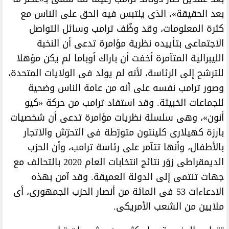
بعد الحقيقة»، الذى يلتبس فيه الحق على الناس مع
كثرة المعلومات، وقد وظّف ترامب وسائل التواصل
الاجتماعى بتأييده نظرية مؤامرة تدعى أن النخبة
الليبرالية المتآمرة أخفت أن باراك أوباما لم يكن مؤهلا
للترشح إلى الرئاسة، لأنه لم يولد فى الولايات المتحدة،
وصور ترامب نفسه على أنه من عامة الناس وضحية
للجماعات الخبيثة. وقد استفاد ترامب من حركة «كيو
أنون»، وهى سلسلة نظريات مؤامرة تدعى أن شخصيات
بارزة كهيلارى كلينتون متورّطة فى التحرّش والاتجار
بالأطفال، وأنها تتآمر على رئاسة ترامب، وأن الحزب
الديمقراطى زوَر نتائج انتخابات العام 2020 بالتحالف مع
جهات تنتمى إلى الدولة العميقة. وقد آمن بهذه
الادعاءات 53 فى المائة من أنصار الحزب الجمهورى، أى
ملايين من الشعب الأمريكى.