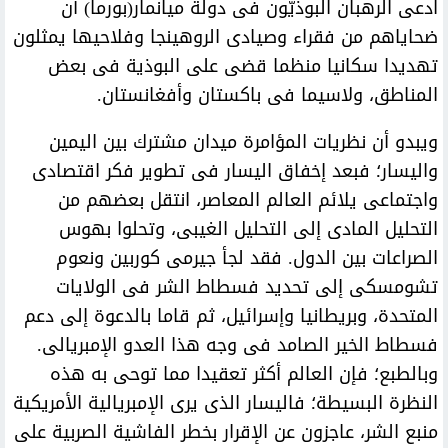
ادعى الرهبان البوذيّون فى دولة ميانمار(بورما) أن
ضحاياهم من فقراء وصيادى الروهينجا وفلاحيها يمثلون
تهديدا سكانيا منظما قضى على البوذية فى بعض
المناطق، ولاسيما فى باكستان وأفغانستان.
ويبدو أن نظريات المؤامرة ميدان مشترك بين اليمين
واليسار؛ فبعد إخفاق اليسار فى تطوير فكر اقتصادى
واجتماعى يلائم العالم المعاصر، انتقل بعضهم من
التحليل المادى إلى التحليل الغيبى، وتحلوا بهوس
الصراعات بين الدول. فقد لجأ جيرمى كوربين ونعوم
تشومسكى إلى تحديد فسطاط الشر فى الولايات
المتحدة، وبريطانيا وإسرائيل، ثم قاما بالدعوة إلى دعم
فسطاط الخير الصامد فى وجه هذا العدو الإمبريالى.
وبالطبع؛ فإن العالم أكثر تعقيدا مما توحى به هذه
النظرة البسيطة؛ فاليسار الذى يرى الإمبريالية الأمريكية
منبع الشر، عاجزون عن الإقرار بخطر الفاشية الصربية على