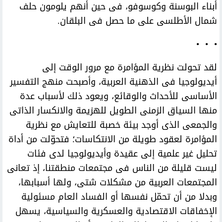
أبناء البوسنة وكوسوفو، فى حين أنهم يلومون حلف
شمال الأطلسى على ما حصل فى البلقان.
• • •
لقد تحولت نظرية المؤامرة مع مرور الوقت إلى
أيديولوجيا فى الذهنية العربية، وأصبحت منهج التفسير
الأساسى للأحداث والوقائع، ويعود ذلك لأسباب عدة
منها السياق الزمنى الطويل للهزيمة والانكسار الذاتى
والجمعى الذى أوجد بيئة خصبة للتعايش مع نظرية
المؤامرة لعقود طويلة من الانتكاسات؛ فتحوّلت من أداة
تحليل غير علمية إلى عقيدة وأيديولوجيا لدى فئات
ليست قليلة من الناس فى مجتمعات منطقتنا، إذ تعانى
المجتمعات العربية من مشكلات شتى، ولها أسبابها،
وبدلا من أن تحمّل نفسها أو الفساد العام مسئولية
الإخفاقات الاقتصادية والعسكرية والسياسية، يسهل