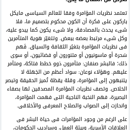
تعتمد نظريات المؤامرة وفقا للعالم السياسى مايكل
باركون على فكرة أن الكون محكوم بتصميم ما، فلا
شىء يحدث بالمصادفة، ولا شىء يكون كما يبدو عليه،
وكل شىء مرتبط بعضه ببعض. وتتغيّر هوية المتآمرين
فى نظريات المؤامرة بتغيُر الثقافة والسياق. فَهم
سَحرة أو ماسونيون أو متنورون أو فضائيون، أو سوى
ذلك؛ فالبشر صنفان: متآمرون ذوو خطط فتاكة، ومتآمر
عليهم. وهؤلاء نوعان: سواد أعظم من الجَهلة لا
يتنبهون إلى المؤامرة، وقلة يقظة تُميز الحقيقة وتبصر
الخلاص. وتصف نظريات المؤامرة المصدقين لها بصفاء
البصيرة، فهم النخبة الناجية التى فهمت المؤامرة،
وانحازت إلى الصواب والصلاح المعرفى والأخلاقى.
على الرغم من وجود المؤامرات فى حياة البشر فى
العلاقات الأسرية، وبيئة العمل، وسراديب الحكومات،