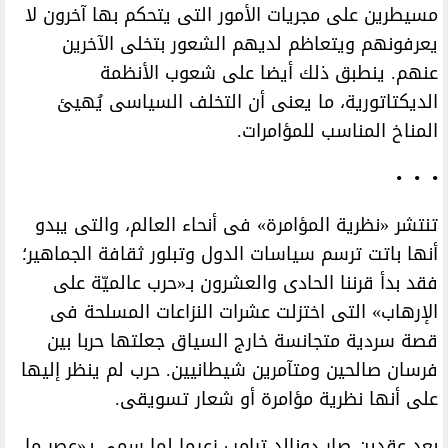
مسيطرين على مجريات الأمور التى يتحكم بها آخرون لا
يعرفونهم ويتعاظم لديهم الشعور بتخلى الآخرين
عنهم. ينطبق ذلك أيضا على شعوب الأنظمة
الديكتاتورية، ما يعنى أن التخلف السياسى يُهيئ
المناخ المناسب للمؤامرات.
• • •
تنتشر «نظرية المؤامرة» فى أنحاء العالم، والتى يبدو
أنها باتت ترسم سياسات الدول وتبلور ثقافة الجماهير؛
فقد بدأ قرننا الحادى والعشرون بـ«حرب عالميّة على
الإرهاب» التى اختزلت عشرات النزاعات المسلحة فى
قصة سردية متجانسة خارج السياق جعلتها حربا بين
فرسان صالحين ومتآمرين شيطانيين. حرب لم ينظر إليها
على أنها نظرية مؤامرة أو شعار تسويقى.
بعد عقدين صار دونالد ترامب زعيما لما سمى بـ«عصر ما