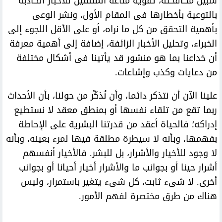
سبيل مكافحته، تقوية مناعة المتلقين للأخبار الكاذبة
بالتوعية بأخطارها فى المقام الأول، ونشر الوعى
بأهمية التحقق من كل ما نراه، أو على الأقل اللجوء إلى
الخبراء، وتحليل الأخبار الزائفة، إضافة إلى أهمية معرفة
أن خداعنا بما هو منشور قد يأتينا فى أشكال مختلفة
من دعايات وكذب وإشاعات.
علينا الآن أن نتذكر دائما، وأن نُذكّر من حولنا، بأن الأحداث
ربما تقع من تلقاء نفسها أو بمنطق معقد لا نستطيع
إدراكه؛ فالحياة أعقد من قدرتنا البشرية على الإحاطة
بفهمها، وبأنه لا سيطرة مطلقة فيها لمرء بعينه، وبأنه
لا وجود للأخيار والأشرار، بل للبشر. فالأخيار أنفسهم
أشرار حينا أو بجوانب ما والأشرار أخيار أحيانا أو بجوانب
أخرى. لا شىء ثابت، كل شىء يتغير باستمرار، وليس
هناك من طرق مختصرة لفهم الأمور.