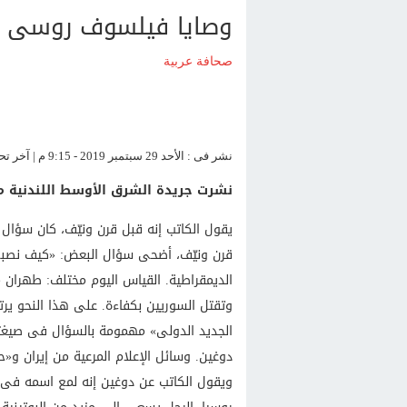
وصايا فيلسوف روسى لل
صحافة عربية
نشر فى : الأحد 29 سبتمبر 2019 - 9:15 م | آخر تحديث : الأحد 29 سبتمبر 2019 - 9:15 م
نشرت جريدة الشرق الأوسط اللندنية مق
يقول الكاتب إنه قبل قرن ونيّف، كان سؤال 
قرن ونيّف، أضحى سؤال البعض: «كيف نصبح 
الديمقراطية. القياس اليوم مختلف: طهران م
وتقتل السوريين بكفاءة. على هذا النحو يرت
الجديد الدولى» مهمومة بالسؤال فى صيغته
دوغين. وسائل الإعلام المرعية من إيران و«ح
ويقول الكاتب عن دوغين إنه لمع اسمه فى ظ