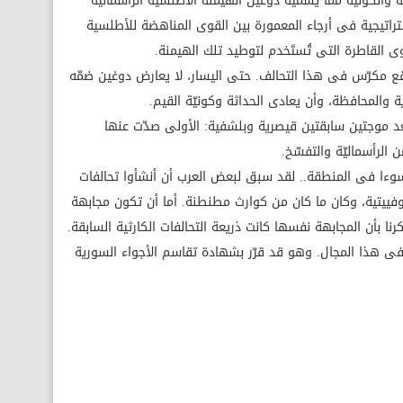
 والكونية مما يسمّيه دوغين الهيمنة الأطلسية الرأسمالية
 استراتيجية فى أرجاء المعمورة بين القوى المناهضة للأطلسية
ى القاطرة التى تُستَخدم لتوطيد تلك الهيمنة.
قع مكرّس فى هذا التحالف. حتى اليسار، لا يعارض دوغين ضمّه
 والمحافظة، وأن يعادى الحداثة وكونيّة القيم.
عد موجتين سابقتين قيصرية وبلشفية: الأولى صدّت عنها
ن الرأسماليّة والتفسّخ.
سوءا فى المنطقة.. لقد سبق لبعض العرب أن أنشأوا تحالفات
سوفييتية، وكان ما كان من كوارث مطنطنة. أما أن تكون مجابهة
نا بأن المجابهة نفسها كانت ذريعة التحالفات الكارثية السابقة.
ر فى هذا المجال. وهو قد قرّر بشهادة تقاسم الأجواء السورية