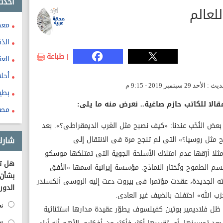
احدث
عالم
معج
الذ
| طباعة
الع
أحل
بطي
الا للكاتب حازم صاغية.. نعرض منه ما يلى:
مصا
بعض النُخَب عندنا: «كيف نصبح مثل الغرب الديمقراطى؟». بعد
مثل روسيا؟» التى لم تنجح مرة فى الانتقال إلى
شارك
ثلا أرّقها عدم امتلاك الأسلحة الجوية التى تمتلكها موسكو
هل تؤ
سم الطموح وتُختار النماذج. مؤسسة إيرانية اسمها «الأفق
بشأن 
 الجديدة، عقدت مؤتمرا فى بيروت دعت إليه الروسى ألكسندر
الدور
زب الله» احتفلت بالضيف غير العادى.
نع
ل فلاديمير بوتين كفيلسوف يطوّر عقيدة مدارها استثنائية