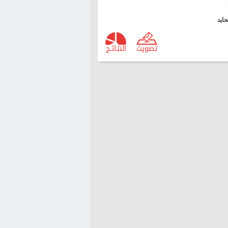
ايد
تصويت
النتـائـج