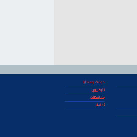
حوادث وقضايا
تليفزيون
محافظات
ثقافة