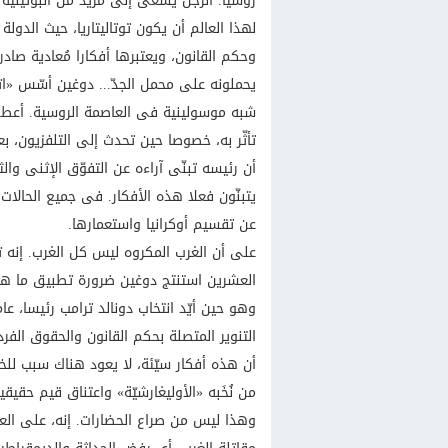
روسيا. الرجل يسعى إلى مزيد من البوتينية ب
لهذا العالم أن يكون توتاليتاريا، حيث الدول
وحكم القانون، ويعتبرها أفكارا مُعادية صادر
يحملونه على محمل الجدّ... دوغين أسّس «اتح
شبه موسولينية فى العاصمة الروسية. أعطى 
تأثّر به، خصوصا حين تحدث إلى التلفزيون، بع
أن رئيسه تبنّى آراءه عن التفوّق الإثنى وا
يتبنّون فعلا هذه الأفكار. فى جميع الحالات
عن تقسيم أوكرانيا واستعمارها.
على أن الغرب المكروه ليس كل الغرب. إنه تح
العشرين استنتج دوغين ضرورة تطبيق ما هو م
التنوير المتصلة بحكم القانون والحقوق الف
أن هذه أفكار سيّئة، لا يعود هناك سبب للخ
من نُخَبه «الأوليغارشيّة» واعتناق قيم حقيقي
وهذا ليس من صراع الحضارات. إنه، على ال