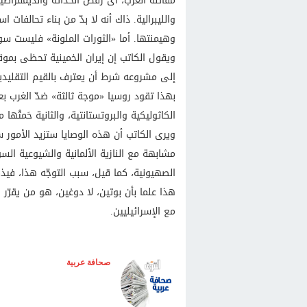
مقاتلة الغرب، أى رفض الحداثة والديمقراطية
والليبرالية. ذاك أنه لا بدّ من بناء تحالفات
وهيمنتها. أما «الثورات الملونة» فليست سو
ويقول الكاتب إن إيران الخمينية تحظى بمو
إلى مشروعه شرط أن يعترف بالقيم التقليدية
بهذا تقود روسيا «موجة ثالثة» ضدّ الغرب ب
الكاثوليكية والبروتستانتية، والثانية حَمتْها م
ويرى الكاتب أن هذه الوصايا ستزيد الأمور 
مشابهة مع النازية الألمانية والشيوعية ال
الصهيونية، كما قيل، سبب التوجّه هذا، فيذكر
هذا علما بأن بوتين، لا دوغين، هو من يقرّ
مع الإسرائيليين.
صحافة عربية