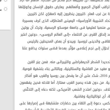
عد تحسينها، أى تقريبها أكثر فأكثر من أفكاره. الأهم أنه أراد
لا
ة تراقب أقوال الجميع وأفعالهم. يعارض حقوق الإنسان وكونيّتها
مح
ة عن غرب مُعادٍ. كثيرون ينظرون إليه كمهرّج، لكن كثيرين
اد الشبيبة الأوراسية» اليمينى المتطرّف الذى عُرف بمسيرة
منصبا تعليميا فى جامعة موسكو الرسمية، وتردّد أن بوتين
د إلحاق القرم، عن الانتماء «إلى العالم الروسى». دوغين اعتبر
لثقافى والدينى لروسيا. ويبدو أن بعض المحيطين بالرئيس
 تحوّل إلى نجم إعلامى مؤثّر، بعدما قضى سنوات يدافع علنا
ديدا الشطر الديمقراطى والليبرالى منه. فمن عِبَر القرن
فيد من الفاشية والستالينية، وبالتالى بناء بلشفية قومية.
وهو حين أيّد انتخاب دونالد ترامب رئيسا، عام 2016، شدّد على أن ما يفصل بين روسيا والغرب هو أفكار
ردية. من دون هذه يصبح الغرب ممتازا، أما قادته فحين يفهمون
لاف. دوغين امتدح الشعب الأمريكى، لكنه دعاه إلى التخلّص
ة، أى توتاليتارية وفاشية.
عكس، دعوة إلى اللقاء بين حضارات متشابهة فى إصرارها على