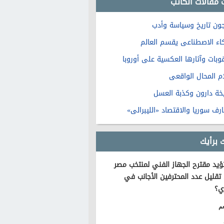
 مقالات الكاتب
ون تاريخ وسياسة وأدب
كاء الاصطناعى يقسم العالم
قوبات وآثارها العكسية على أوروبا
ام المحال الواقعى
خة دارون وكذبة العسل
رف سوريا والاقتصاد «الليبرالى»
 برأيك
يد مقترح الجهاز الفني لمنتخب مصر
تقليل عدد المحترفين الأجانب في
ي؟
م