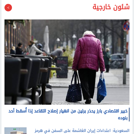
شئون خارجية
خبير اقتصادي بارز يحذر برلين من انهيار إصلاح التقاعد إذا أُسقط أحد
بنوده
السعودية: اعتداءات إيران الغاشمة على السفن في هرمز