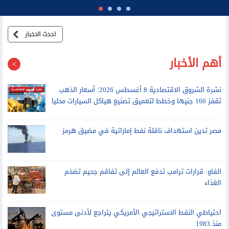
احدث الاخبار
أهم الأخبار
نشرة الشروق الاقتصادية 8 أغسطس 2026: أسعار الذهب
تقفز 160 جنيها وخطط لتعميق تصنيع هياكل السيارات محليا
مصر تدين استهداف ناقلة نفط إماراتية في مضيق هرمز
الفاو: قرارات ترامب تدفع العالم إلى تفاقم جحيم تضخم
الغذاء
احتياطي النفط الاستراتيجي الأمريكي يتراجع لأدنى مستوى
منذ 1983