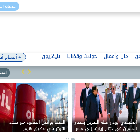
خدمات ال
ن
مال وأعمال
حوادث وقضايا
تليفزيون
+ أقسام أخ
أحدث 
السيسي يودع ملك البحرين بمطار
النفط يواصل الصعود مع تجدد
العلمين في ختام زيارته إلى مصر
التوتر في مضيق هرمز