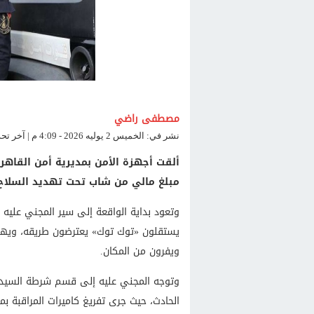
مصطفى راضي
نشر في: الخميس 2 يوليه 2026 - 4:09 م | آخر تحديث: الخميس 2 يوليه 2026 - 4:09 م
ألقت أجهزة الأمن بمديرية أمن القاه
مبلغ مالي من شاب تحت تهديد السلاح 
وتعود بداية الواقعة إلى سير المجني عليه ف
يستقلون «توك توك» يعترضون طريقه، ويهدد
ويفرون من المكان.
وتوجه المجني عليه إلى قسم شرطة السيدة ز
الحادث، حيث جرى تفريغ كاميرات المراقبة ب