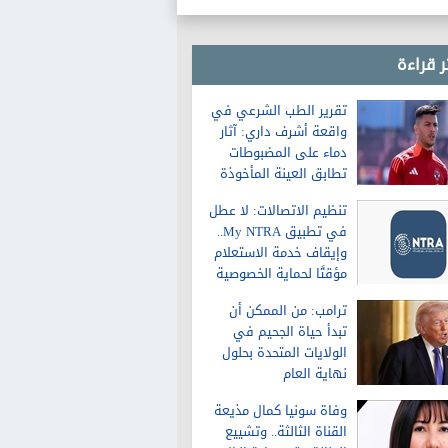
ر قراءة
تقرير الطب الشرعي في
واقعة أشرف داري: آثار
دماء على المضبوطات
تطابق العينة المأخوذة
من الشاكية
تنظيم الاتصالات: لا عطل
في تطبيق My NTRA..
وإيقاف خدمة الاستعلام
مؤقتًا لحماية الخصوصية
ترامب: من الممكن أن
تبدأ حياة الجحيم في
الولايات المتحدة بحلول
نهاية العام
وفاة سونيا كمال مذيعة
القناة الثالثة.. وتشييع