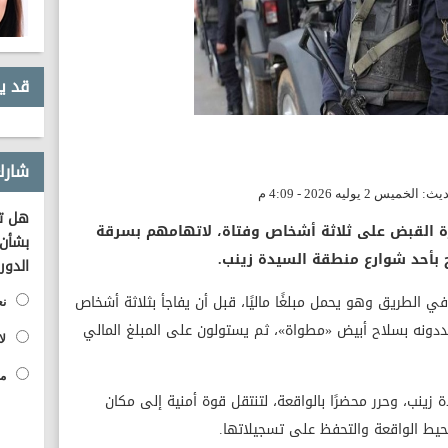
قد ي
شارك
هل تؤ
رة القبض على ثلاثة أشخاص وفتاة، لاتهامهم بسرقة
بشأن 
بأحد شوارع منطقة السيدة زينب.
الدور
ي الطريق وهو يحمل مبلغًا ماليًا، قبل أن يفاجأ بثلاثة أشخاص
نع
ونه بسلاح أبيض «مطواة»، ثم يستولون على المبلغ المالي
لا
مح
ينب، وحرر محضرًا بالواقعة، لتنتقل قوة أمنية إلى مكان
محيط الواقعة والتحفظ على تسجيلاتها.