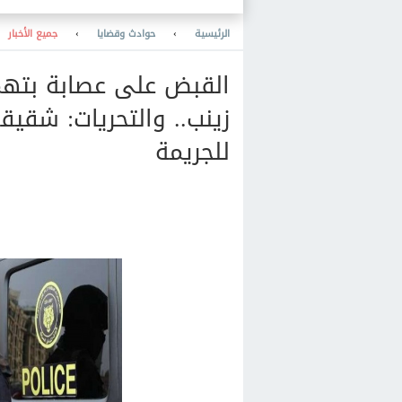
الرئيسية
›
حوادث وقضايا
›
جميع الأخبار
القبض على عصابة بت
زينب.. والتحريات: شقيق
للجريمة