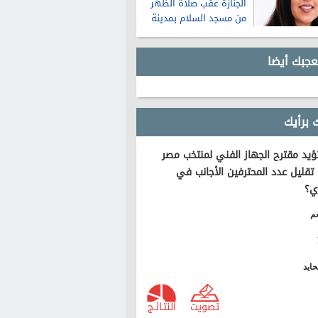
الجنازة عقب صلاة الظهر
من مسجد السلام بمدينة
نصر
عجبك أيضا
 برأيك
يد مقترح الجهاز الفني لمنتخب مصر
تقليل عدد المحترفين الأجانب في
ي؟
م
ايد
تصويت
النتـائـج