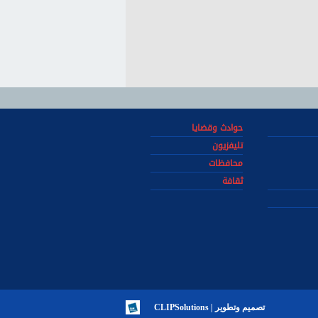
حوادث وقضايا
تليفزيون
محافظات
ثقافة
تصميم وتطوير | CLIPSolutions