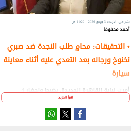
نشر في: الأربعاء 3 يونيو 2026 - 11:22 ص
أحمد محفوظ
• التحقيقات: محامٍ طلب النجدة ضد صبري
نخنوخ ورجاله بعد التعدي عليه أثناء معاينة
سيارة
أمرت نيابة القاهرة الجديدة، بضبط وإحضار 4
متهمين جدد في واقعة مشاجرة صبري نخنوخ
اقرأ المزيد
وآخرين مع مالك معرض سيارات بالتجمع الخامس
بسبب خلافات مالية على بيع وحدة سكنية "فيلا".
واستمعت النيابة لأقوال محامٍ، أحد المجني عليهم في