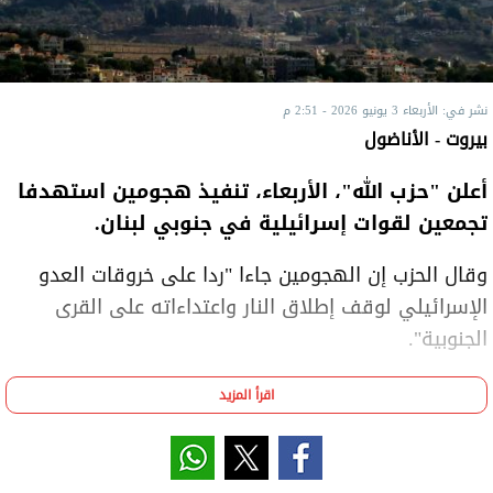
نشر في: الأربعاء 3 يونيو 2026 - 2:51 م
بيروت - الأناضول
أعلن "حزب الله"، الأربعاء، تنفيذ هجومين استهدفا
تجمعين لقوات إسرائيلية في جنوبي لبنان.
وقال الحزب إن الهجومين جاءا "ردا على خروقات العدو
الإسرائيلي لوقف إطلاق النار واعتداءاته على القرى
الجنوبية".
وأوضح الحزب، في بيانين منفصلين، أنه استهدف تجمعا
اقرأ المزيد
لجنود إسرائيليين في بلدة العديسة بقذائف مدفعية.
وأضاف أنه استهدف تجمعا آخر لجنود إسرائيليين في