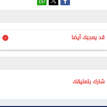
وخلال الاجتماع، أوضح محمد قاسم، مستشار نائب رئيس
مجلس الوزراء للشئون البرلمانية، أن ديوان عام وزارة
قطاع الأعمال العام كان يضم 38 موظفًا تم نقل تبعيتهم
إلى مجلس الوزراء، كما تسلم مجلس الوزراء مبنى الوزارة،
فيما يعد مركز معلومات قطاع الأعمال الجهة الوحيدة
قد يعجبك أيضا
المتبقية التي لم تُنقل تبعيتها بعد، انتظارًا لصدور القرار
الرسمي بهذا الشأن.
وأشار إلى أن المركز يمتلك قاعدة بيانات متكاملة تضم
معلومات عن 6 شركات قابضة يتبعها 62 شركة، ويؤدي
دورًا مهمًا في توفير البيانات والمعلومات للجهات
المعنية بالدولة.
شارك بتعليقك
من جانبه، أكد ممثل وزارة التخطيط أن هناك اتفاقًا تم
خلال اجتماع بمجلس الوزراء على نقل تبعية مركز معلومات
قطاع الأعمال بالكامل، بهيكله التنظيمي، إلى مجلس