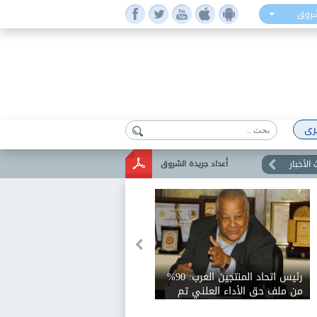
شروق
رى
الأخبار
أعداد جريدة الشروق
 أقل سوى كل خير
رئيس اتحاد المنتجين العرب: 90%
. والهجوم عليّ
من ملف حق الأداء العلني تم
صريحاتي
الاتفاق عليه