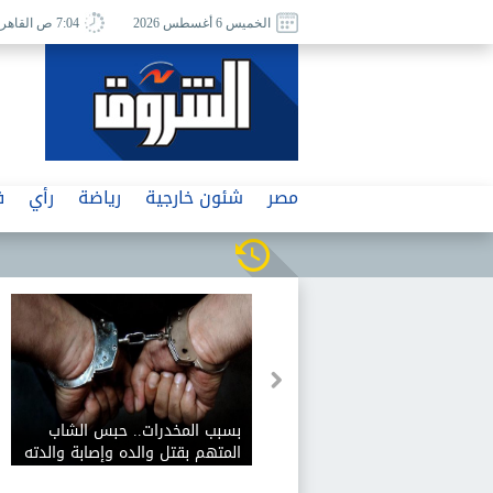
الخميس 6 أغسطس 2026
7:04 ص القاهرة
مصر
شئون خارجية
رياضة
رأي
ف
تندات
اللواء إبراهيم عثمان: أمن الممرات
بسبب المخدرات.
البحرية سيدخل ضمن من الأمن
المتهم بقتل وال
مة
القومي للدول
وشقيقه في الإس