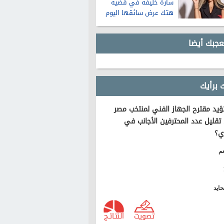
سارة خليفة في قضية
هتك عرض سائقها اليوم
عجبك أيضا
 برأيك
يد مقترح الجهاز الفني لمنتخب مصر
تقليل عدد المحترفين الأجانب في
ي؟
م
ايد
تصويت
النتـائـج