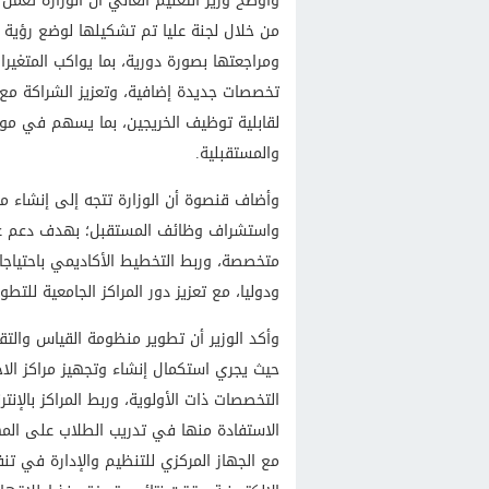
وأوضح وزير التعليم العالي أن الوزارة تعم
من خلال لجنة عليا تم تشكيلها لوضع رؤية 
ومراجعتها بصورة دورية، بما يواكب المتغيرا
تخصصات جديدة إضافية، وتعزيز الشراكة مع ا
لقابلية توظيف الخريجين، بما يسهم في مواك
والمستقبلية.
وأضاف قنصوة أن الوزارة تتجه إلى إنشاء 
واستشراف وظائف المستقبل؛ بهدف دعم عملية
متخصصة، وربط التخطيط الأكاديمي باحتياجات
ودوليا، مع تعزيز دور المراكز الجامعية للتط
وأكد الوزير أن تطوير منظومة القياس والتقو
حيث يجري استكمال إنشاء وتجهيز مراكز الاخت
التخصصات ذات الأولوية، وربط المراكز بالإنتر
الاستفادة منها في تدريب الطلاب على المه
مع الجهاز المركزي للتنظيم والإدارة في تنف