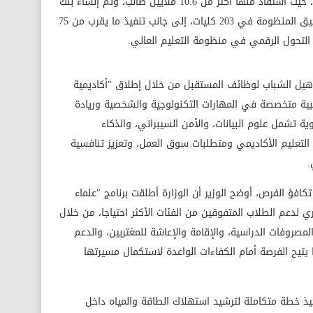
الإلكترونية حققت نتائج متميزة منذ إطلاقها، حيث استفاد منها أكثر من 10.6 ملايين طالب، وتم إنشاء بنك
أسئلة يضم أكثر من 1.8 مليون سؤال، وتطبيق المنظومة في 203 كليات، إلى جانب تنفيذ ما يقرب من 75
 التحول الرقمي في منظومة التعليم العالي.
تأهيل الشباب لوظائف المستقبل من خلال إطلاق "أكاديمية
بية متخصصة في المهارات التكنولوجية والشخصية وريادة
ة تشمل علوم البيانات، والأمن السيبراني، والذكاء
لتعليم الأكاديمي ومتطلبات سوق العمل، وتعزيز تنافسية
.
كافؤ الفرص، أوضح الوزير أن الوزارة أطلقت برنامج "علماء
ي لدعم الطلاب المتفوقين من الفئات الأكثر احتياجا، من خلال
صروفات الدراسية، والإقامة والإعاشة للمغتربين، والدعم
ا يتيح الفرصة أمام الكفاءات الواعدة لاستكمال مسيرتها
فيذ خطة متكاملة لترشيد استهلاك الطاقة والمياه داخل