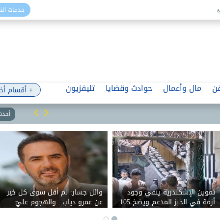
خدمات ال
ن
مال وأعمال
حوادث وقضايا
تليفزيون
+ أقسام أخ
أحدث 
. حبس الشاب
تموين الإسكندرية ينفي وجود
وائل جسار: لم
ده وإصابة والدته
أزمة في الخبز المدعم ويضخ 105
عن عمرو دياب.
كندرية
آلاف رغيف إضافي
بسبب اجتزاء ت