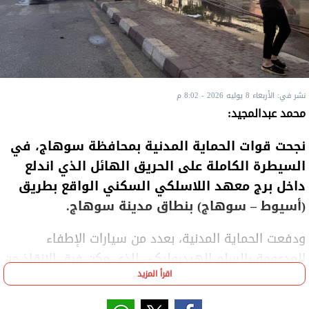
نشر في: الأربعاء 8 يوليه 2026 - 8:02 م
محمد عبدالمجيد:
​نجحت قوات الحماية المدنية بمحافظة سوهاج، في
السيطرة الكاملة على الحريق الهائل الذي اندلع
داخل برج معهد اللاسلكي السكني الواقع بطريق
(أسيوط – سوهاج) بنطاق مدينة سوهاج.
ودفعت الحماية المدنية، بعدد من سيارات الإطفاء
المدعومة بالسلم الهيدروليكي الذي مكن فرق الإنقاذ من
اقرأ المزيد
الوصول إلى بؤر النيران بالأدوار المرتفعة ومحاصرتها قبل
امتدادها للعقارات المجاورة.