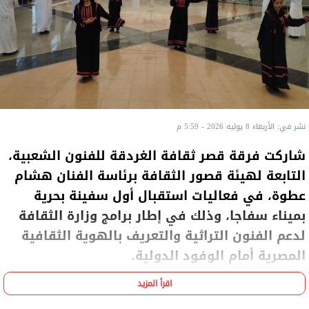
نشر في: الأربعاء 8 يوليه 2026 - 5:59 م
شاركت فرقة قصر ثقافة الغردقة للفنون الشعبية،
التابعة لهيئة قصور الثقافة برئاسة الفنان هشام
عطوة، في فعاليات استقبال أول سفينة بحرية
بميناء سفاجا، وذلك في إطار برامج وزارة الثقافة
لدعم الفنون التراثية والتعريف بالهوية الثقافية
المصرية أمام الوفود الدولية.
اقرأ المزيد
وقدمت الفرقة، بقيادة الفنان علاء عبد الرازق، باقة من
العروض الفنية التي عكست تنوع وغنى الفلكلور المصري،