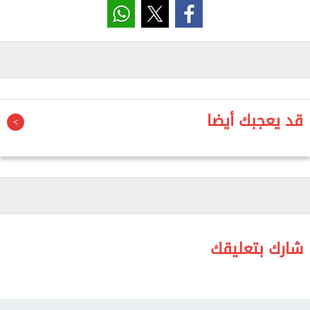
وسط أجواء احتفالية حظيت بإعجاب الحضور، منها "رقصة
العصايا، والفلاحي، والنوبي، والرفيحي، والتنورة، التي
أبدع في تقديمها الطفل محمد علاء".
من ناحية أخرى، وضمن الأنشطة المنفذة بإشراف إقليم
جنوب الصعيد الثقافي، ومن خلال فرع ثقافة البحر الأحمر،
قد يعجبك أيضا
أقام قصر ثقافة الغردقة محاضرة بعنوان "الإسعافات
الأولية النفسية"، قدمتها الدكتورة سوزان نبيل،
استشاري الصحة النفسية، مؤكدة خلالها أهمية تقديم
الدعم النفسي الفوري للأفراد عند التعرض للأزمات
والضغوط، مع استعراض الأساليب الصحيحة للتعامل مع
المواقف الطارئة، بما يسهم في تعزيز الصحة النفسية
شارك بتعليقك
والاستقرار المجتمعي.
كما أقيمت دورة تدريبية في Microsoft Word، مع المدربة
شروق محمد، تعرف خلالها المشاركون على كيفية إعداد