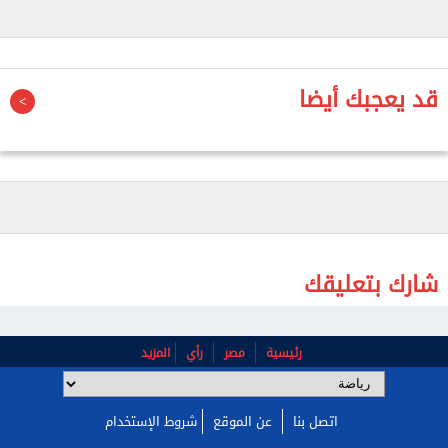
المهاجم الفرنسي خلال الميركاتو الجاري.
ورغم اهتمام الأندية بخدمات كروبى، فإن بورنموث لا يبدو
مستعدًا للتخلي عن أحد أهم عناصر الفريق، خاصة أن
قد يعجبك أيضا
اللاعب يرتبط بعقد مع النادي يمتد حتى يونيو 2030.
ويواصل برشلونة تحركاته في سوق الانتقالات لتعزيز
صفوفه، بينما يترقب موقف بورنموث النهائي بشأن
مستقبل مهاجمه الفرنسي.
شارك بتعليقك
رئيسية
مصر
رأي
المزيد
اتصل بنا
عن الموقع
شروط الإستخدام