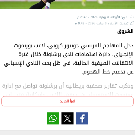
نشر في: الأربعاء 8 يوليه 2026 - 8:37 م
آخر تحديث: الأربعاء 8 يوليه 2026 - 8:42 م
الشروق
دخل المهاجم الفرنسي جونيور كروبى، لاعب بورنموث
الإنجليزي، دائرة اهتمامات نادي برشلونة خلال فترة
الانتقالات الصيفية الحالية، في ظل بحث النادي الإسباني
عن تدعيم خط الهجوم.
وذكرت تقارير صحفية بريطانية أن برشلونة تواصل مع إدارة
بورنموث للاستفسار عن موقف اللاعب وإمكانية فتح باب
اقرأ المزيد
المفاوضات بشأن ضمه هذا الصيف.
ويواجه النادي الكتالوني منافسة محتملة من توتنهام
هوتسبير، الذي أبدى هو الآخر اهتمامه بالتعاقد مع