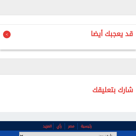
ويرصد الفيلم تفاصيل الحياة اليومية داخل الأكاديمية
على مدار فترة التدريب والتأهيل العلمي والفكري
والبدني أيضًا، مستعرضًا فلسفة الدولة المصرية في
قد يعجبك أيضا
الاستثمار في العنصر البشري لبناء جيل يجمع بين الكفاءة
المهنية والإدراك السياسي والقدرة على اتخاذ القرار، في
ظل عالم يموج بالاضطرابات والتحديات المتسارعة.
ويستعرض الفيلم شهادات عدد كبير من المتدربين
والمتدربات الذين يقدمون تجاربهم بين أروقة الأكاديمية،
وأوجه استفادتهم علميًّا ومهنيًّا، إلى جانب رصد تفاصيل
شارك بتعليقك
حياتهم ومعايشتها في أثناء فترة التدريب.
رئيسية
مصر
رأي
المزيد