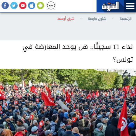
الرئيسية
›
شئون خارجية
›
شرق أوسط
نداء 11 سجينًا.. هل يوحد المعارضة في
تونس؟