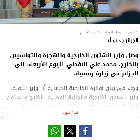
نشر في: الأربعاء 8 يوليه 2026 - 5:41 م
الجزائر ( د ب أ)
وصل وزير الشئون الخارجية والهجرة والتونسيين
بالخارج، محمد علي النفطي، اليوم الأربعاء، إلى
الجزائر في زيارة رسمية.
وجاء في بيان لوزارة الخارجية الجزائرية أن وزير الدولة،
وزير الشئون الخارجية والجالية الوطنية بالخارج والشئون
الإفريقية، أحمد عطاف، استقبل بمطار الجزائر الدولي،
اقرأ المزيد
نظيره التونسي، محمد علي النفطي.
وأبرز البيان أن النفطي يقوم بزيارة رسمية إلى الجزائر في
إطار انعقاد أعمال لجنة المتابعة الجزائرية-التونسية،