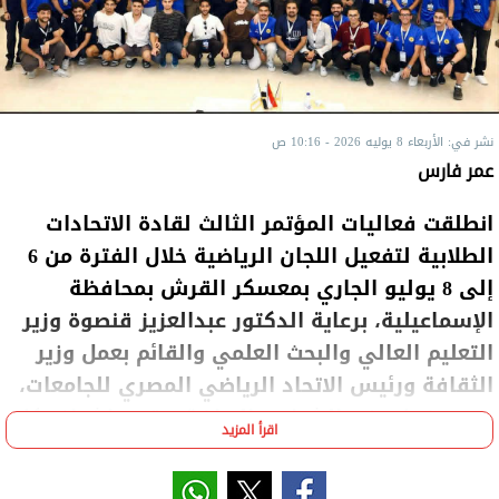
نشر في: الأربعاء 8 يوليه 2026 - 10:16 ص
عمر فارس
انطلقت فعاليات المؤتمر الثالث لقادة الاتحادات
الطلابية لتفعيل اللجان الرياضية خلال الفترة من 6
إلى 8 يوليو الجاري بمعسكر القرش بمحافظة
الإسماعيلية، برعاية الدكتور عبدالعزيز قنصوة وزير
التعليم العالي والبحث العلمي والقائم بعمل وزير
الثقافة ورئيس الاتحاد الرياضي المصري للجامعات،
جوهر نبيل وزير الشباب والرياضة، وتحت إشراف كل
اقرأ المزيد
من د.كريم همام مستشار وزير التعليم العالي
للأنشطة الطلابية ومدير معهد إعداد القادة،