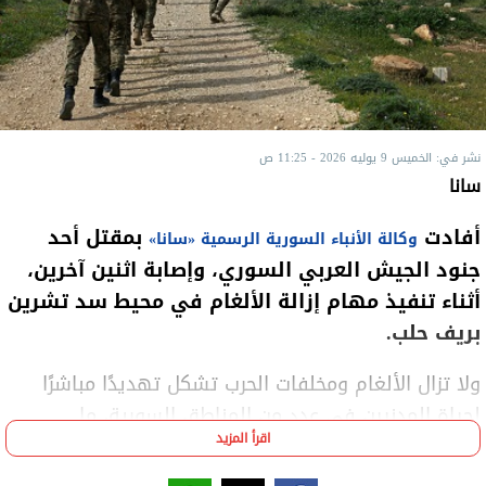
نشر في: الخميس 9 يوليه 2026 - 11:25 ص
سانا
أفادت
بمقتل أحد
وكالة الأنباء السورية الرسمية «سانا»
جنود الجيش العربي السوري، وإصابة اثنين آخرين،
أثناء تنفيذ مهام إزالة الألغام في محيط سد تشرين
بريف حلب.
ولا تزال الألغام ومخلفات الحرب تشكل تهديدًا مباشرًا
لحياة المدنيين في عدد من المناطق السورية، ما
اقرأ المزيد
يستدعي مواصلة جهود إزالتها وتعزيز التوعية بمخاطرها.