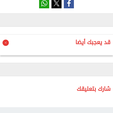
ووثقت الشبكة السورية لحقوق الإنسان في تقرير صدر
في 4 من أبريل الماضي، مقتل ما لا يقل عن 3799 مدنيًا
في سوريا؛ بسبب الألغام والذخائر العنقودية منذ مارس
2011.
وأوضح التقرير أن الضحايا بينهم 1000 طفل و377 امرأة،
قد يعجبك أيضا
مشيرًا إلى أن خطر هذه المخلفات لا يزال قائمًا رغم
سقوط النظام السابق في ديسمبر 2024.
وأضاف التقرير أن الفترة التي أعقبت سقوط النظام
شهدت مقتل 329 مدنيًا، بينهم 65 طفلًا، نتيجة عودة
أعداد كبيرة من النازحين إلى منازلهم وأراضيهم الزراعية
التي ما تزال ملوثة بمخلفات الحرب.
شارك بتعليقك
وأشار إلى أن محافظات حلب والرقة ودير الزور وحماة
تصدرت قائمة المناطق الأكثر تضررًا من الألغام والذخائر
غير المنفجرة.