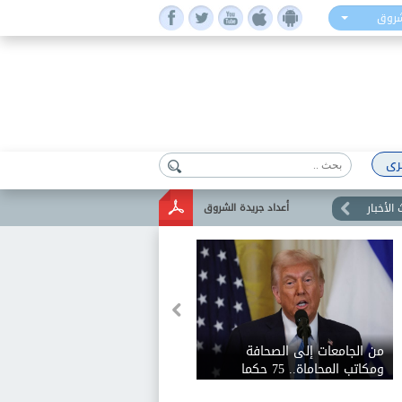
شروق
رى
الأخبار
أعداد جريدة الشروق
من الجامعات إلى الصحافة
ومكاتب المحاماة.. 75 حكما
تلاحق إدارة ترامب بسبب حرية