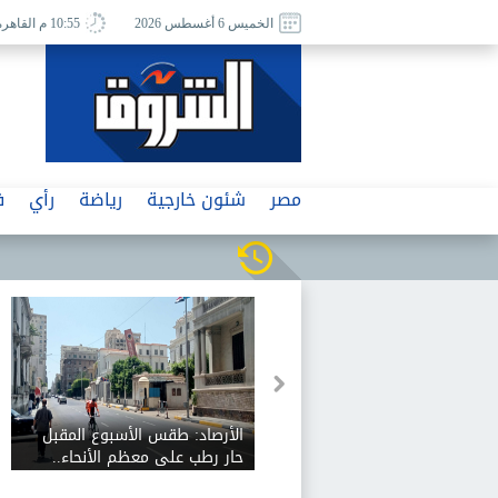
الخميس 6 أغسطس 2026
10:55 م القاهرة
مصر
شئون خارجية
رياضة
رأي
ف
الأرصاد: طقس الأسبوع المقبل
حار رطب على معظم الأنحاء..
والعظمى على القاهرة الكبرى