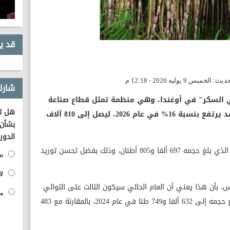
قد ي
شارك
ي السكر" في أوغندا، وهي منظمة تمثل قطاع صناعة
هل تؤ
السكر، إلى أن إنتاج السكر في البلاد قد يرتفع بنسبة 16% في عام 2026، ليصل إلى 810 آلاف
بشأن 
الدور
ويأتي ذلك بالمقارنة مع إنتاج العام الماضي الذي بلغ حجمه 697 ألفا و805 أطنان، وذلك بفضل تحسن توريد
نع
لا
ميس، بأن هذا يعني أن العام الحالي سيكون الثالث على التوالي
مح
الذي يشهد تحسنا في الإنتاج، بعد أن ارتفع حجمه إلى 632 ألفا و749 طنا في عام 2024، بالمقارنة مع 483