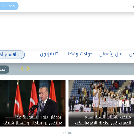
خدمات ال
ن
مال وأعمال
حوادث وقضايا
تليفزيون
+ أقسام أخ
أحدث 
منتخب ناشئات السلة يهزم
أردوغان يزور السعودية غدا
المغرب في بطولة الأفروباسكت
ويلتقي بن سلمان وشهباز شريف