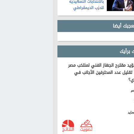
بالانتخابات التمهيدية
للحزب الديمقراطي
لمجلس الشيوخ في
ميشيجان
عجبك أيضا
 برأيك
يد مقترح الجهاز الفني لمنتخب مصر
تقليل عدد المحترفين الأجانب في
ي؟
م
ايد
تصويت
النتـائـج