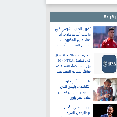
التعبير
ر قراءة
تقرير الطب الشرعي في
واقعة أشرف داري: آثار
دماء على المضبوطات
تطابق العينة المأخوذة
من الشاكية
تنظيم الاتصالات: لا عطل
في تطبيق My NTRA..
وإيقاف خدمة الاستعلام
مؤقتًا لحماية الخصوصية
«لسنا مكانًا لإجازة
التقاعد».. رئيس نادي
الخلود يسخر من انتقال
صلاح لطرابزون
فوز المصري الأصل
عبدالرحمن السيد