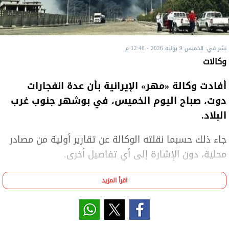
نشر في: الخميس 9 يوليه 2026 - 12:46 م
وكالات
أفادت وكالة «مهر» الإيرانية بأن عدة انفجارات
دوت، صباح اليوم الخميس، في بوشهر جنوب غرب
البلاد.
جاء ذلك حسبما نقلته الوكالة عن تقارير أولية من مصادر
محلية، دون الإشارة إلى أي تفاصيل أخرى.
وأعلن الجيش الأمريكي الأربعاء، شن ضربات جديدة على
اقرأ المزيد
إيران بهدف إبقاء مضيق هرمز الحيوي مفتوحا أمام حركة
الملاحة، وذلك بعد ساعات ‌من قول الرئيس دونالد ترامب،
إن الاتفاق المؤقت لإنهاء الحرب قد «انتهى».