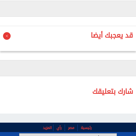
وأثارت أحدث جولة من الهجمات، التي قالت الولايات
المتحدة إنها رد على استهداف ثلاث سفن شحن في
المضيق أمس الثلاثاء، حالة من الذعر في عدة مدن على
قد يعجبك أيضا
طول الساحل الجنوبي الإيراني، وتسببت في انقطاع التيار
الكهربائي عن بعض المناطق.
وذكرت القيادة المركزية الأمريكية في منشور على
«إكس» أنها بدأت «تنفيذ ضربات إضافية على إيران لزيادة
تقويض قدرتها على تهديد حرية الملاحة في مضيق
هرمز».
شارك بتعليقك
وأضافت القيادة المركزية: «تحمّل الولايات المتحدة إيران
مسئولية العدوان غير المبرر الأخير على السفن التجارية
وأطقمها المدنية التي تبحر بحرية في ممر مائي دولي
حيوي».
رئيسية
مصر
رأي
المزيد