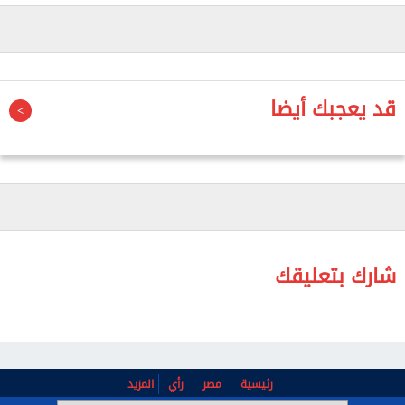
قتل المجني عليه بسبب خلاف مالي، وأعد سلاحًا أبيض
«سكين» لتنفيذ جريمته.
وأضافت أن مشاجرة نشبت بين الطرفين، انتهت بقيام
قد يعجبك أيضا
المتهم بتسديد عدة طعنات للمجني عليه في أنحاء
متفرقة من جسده، ما أدى إلى وفاته.
واقترنت جناية القتل بجناية أخرى، حيث تبين إحراز المتهم
مواد مخدرة بقصد التعاطي، بالإضافة لإحراز سلاح أبيض
دون مسوغ قانوني، وإتلاف هاتف المجني عليه.
شارك بتعليقك
رئيسية
مصر
رأي
المزيد