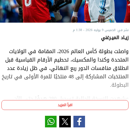
نشر في: الخميس 9 يوليه 2026 - 1:38 م
زيـاد الميـرغني
واصلت بطولة كأس العالم 2026، المقامة في الولايات
المتحدة وكندا والمكسيك، تحطيم الأرقام القياسية قبل
انطلاق منافسات الدور ربع النهائي، في ظل زيادة عدد
المنتخبات المشاركة إلى 48 منتخبًا للمرة الأولى في تاريخ
البطولة.
وشهدت النسخة الحالية تسجيل 280 هدفًا حتى الآن،
اقرأ المزيد
وهو أعلى معدل تهديفي في تاريخ كأس العالم،
متجاوزة نسخة قطر 2022 بفارق 108 أهداف، مع تبقي
ثماني مباريات على إسدال الستار على البطولة.