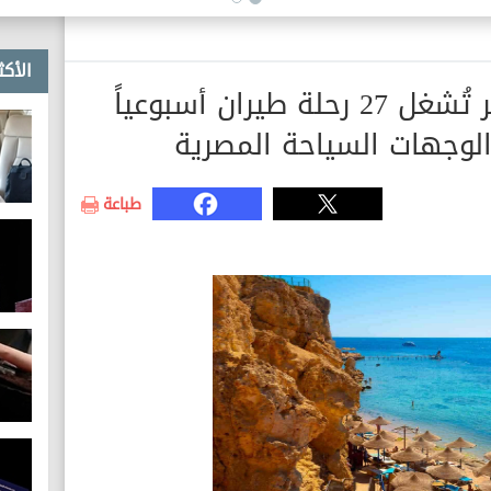
الأكث
لأول مرة.. شركة ويز إير تُشغل 27 رحلة طيران أسبوعياً
الوجهات السياحة المصرية
طباعة