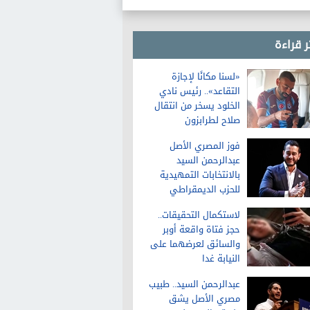
ر قراءة
«لسنا مكانًا لإجازة
التقاعد».. رئيس نادي
الخلود يسخر من انتقال
صلاح لطرابزون
فوز المصري الأصل
عبدالرحمن السيد
بالانتخابات التمهيدية
للحزب الديمقراطي
لمجلس الشيوخ في
لاستكمال التحقيقات..
ميشيجان
حجز فتاة واقعة أوبر
والسائق لعرضهما على
النيابة غدا
عبدالرحمن السيد.. طبيب
مصري الأصل يشق