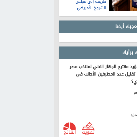
طريقه إلى مجلس
الشيوخ الأمريكي
عجبك أيضا
 برأيك
يد مقترح الجهاز الفني لمنتخب مصر
تقليل عدد المحترفين الأجانب في
ي؟
م
ايد
تصويت
النتـائـج