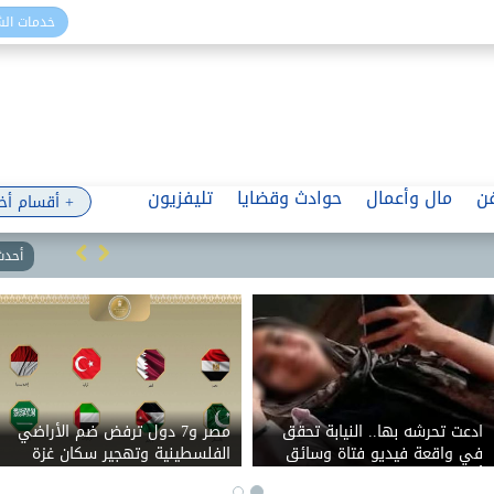
خدمات ال
ن
مال وأعمال
حوادث وقضايا
تليفزيون
+ أقسام أخ
أحدث 
ادعت تحرشه بها.. النيابة تحقق
مصر و7 دول ترفض ضم الأراضي
في واقعة فيديو فتاة وسائق
الفلسطينية وتهجير سكان غزة
أوبر بالقاهرة
وتتمسك بحل الدولتين