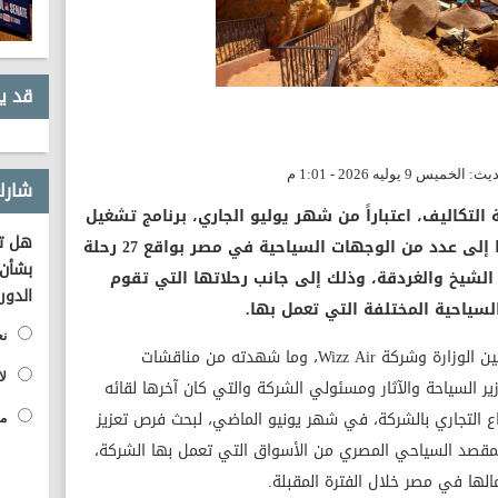
قد ي
شارك
يران Wizz Air، منخفضة التكاليف، اعتباراً من شهر يوليو الجاري، برنامج تشغيل
هل تؤ
طيران جديد، لأول مرة، من دولة بولندا إلى عدد من الوجهات السياحية في مصر بواقع 27 رحلة
بشأن 
لشيخ والغردقة، وذلك إلى جانب رحلاتها التي تقوم
الدور
لسياحية المختلفة التي تعمل بها.
نع
يأتي ذلك تتويجاً للتعاون والشراكة القائمة بين الوزارة وشركة Wizz Air، وما شهدته من مناقشات
لا
 السياحة والآثار ومسئولي الشركة والتي كان آخرها لقائه
التنفيذي للقطاع التجاري بالشركة، في شهر يونيو الماضي، لبحث فرص تعزيز
مح
 للمقصد السياحي المصري من الأسواق التي تعمل بها الشركة،
ها في مصر خلال الفترة المقبلة.