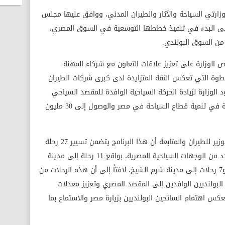
وزارتي السياحة والآثار والطيران المدني، ووافق عليها مجلس
على البدء في تنفيذ خططها التوسعية في السوق المصري،
من السوق البولندي.
 الوزارة على تعزيز علاقات التعاون مع شركاء المهنة
الخطوة التي تعكس الثقة المتزايدة لدى كبرى شركات الطيران
الوزارة لزيادة الحركة السياحية الوافدة للمقصد السياحي
المصري وتحقيق مستهدفات الدولة المصرية في تنمية قطاع السياحة في مصر والوصول إلى 30 مليون
من جانبه، أوضح الدكتور أحمد نبيل معاون الوزير للطيران والمتابعة أن هذا البرنامج يتضمن تسيير 27 رحلة
أسبوعياً من عدد من المدن البولندية إلى عدد من الوجهات السياحية المصرية، بواقع 11 رحلة إلى مدينة
مرسى علم، و9 رحلات إلى مدينة الغردقة، و7 رحلات إلى مدينة شرم الشيخ، لافتاً إلى أن هذه الرحلات من
لبولنديين الوافدين إلى المقصد المصري وتعزيز معدلات
س اهتمام السائحين البولنديين بزيارة مصر والاستماع بما