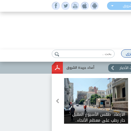
شروق
رى
الأخبار
أعداد جريدة الشروق
الأرصاد: طقس الأسبوع المقبل
حار رطب على معظم الأنحاء..
والعظمى على القاهرة الكبرى