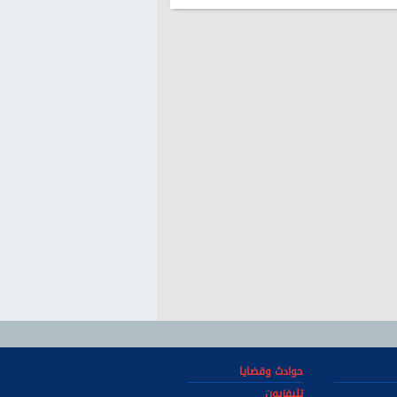
حوادث وقضايا
تليفزيون