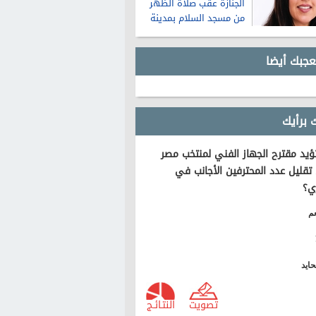
الجنازة عقب صلاة الظهر
من مسجد السلام بمدينة
نصر
عجبك أيضا
 برأيك
يد مقترح الجهاز الفني لمنتخب مصر
تقليل عدد المحترفين الأجانب في
ي؟
م
ايد
تصويت
النتـائـج