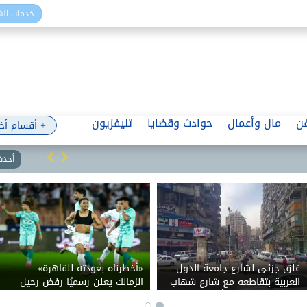
خدمات ال
ن
مال وأعمال
حوادث وقضايا
تليفزيون
+ أقسام أخ
أحدث 
غلق جزئى لشارع جامعة الدول
«أخطرناه بعودته للقاهرة»..
العربية بتقاطعه مع شارع شهاب
الزمالك يعلن رسميًا رفض رحيل
بالاتجاهين لمدة ٣ أيام لتوصيل
بيزيرا