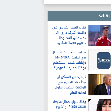
غدا 36 درجة
ر قراءة
تقرير الطب الشرعي في
واقعة أشرف داري: آثار
دماء على المضبوطات
تطابق العينة المأخوذة
من الشاكية
تنظيم الاتصالات: لا عطل
في تطبيق My NTRA..
وإيقاف خدمة الاستعلام
مؤقتًا لحماية الخصوصية
ترامب: من الممكن أن
تبدأ حياة الجحيم في
الولايات المتحدة بحلول
نهاية العام
وفاة سونيا كمال مذيعة
القناة الثالثة.. وتشييع